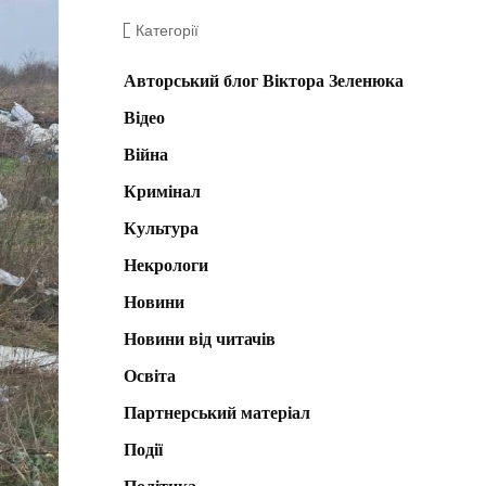
Категорії
Авторський блог Віктора Зеленюка
Відео
Війна
Кримінал
Культура
Некрологи
Новини
Новини від читачів
Освіта
Партнерський матеріал
Події