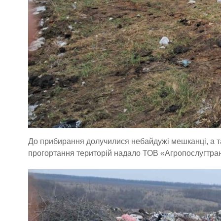
До прибирання долучилися небайдужі мешканці, а та
прогортання територій надало ТОВ «Агропослугтран