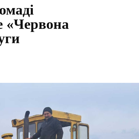
омаді
е «Червона
уги