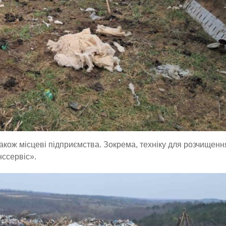
кож місцеві підприємства. Зокрема, техніку для розчищенн
ссервіс».