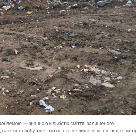
проблемою — значною кількістю сміття, залишеного
пакети та побутове сміття, яке не лише псує вигляд територ