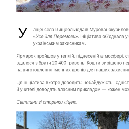
У
ліцеї села Вищеольчедаїв Мурованокурилове
«Усе для Перемоги»
. Ініціатива об’єднала 
українським захисникам.
Ярмарок пройшов у теплій, піднесеній атмосфері, сп
вдалося зібрати 20 400 гривень. Кошти вирішено пе
на виготовлення іменних дронів для наших захисник
Ця ініціатива вкотре доводить: небайдужість і єдніс
й учителі доводять власним прикладом — кожен мож
Світлини зі сторінки ліцею.