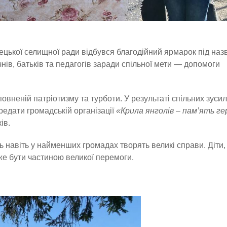
цької селищної ради відбувся благодійний ярмарок під наз
учнів, батьків та педагогів заради спільної мети — допомоги
овненій патріотизму та турботи. У результаті спільних зуси
редати громадській організації
«Крила янголів – пам’ять ге
ів.
ть навіть у найменших громадах творять великі справи. Діти,
е бути частиною великої перемоги.