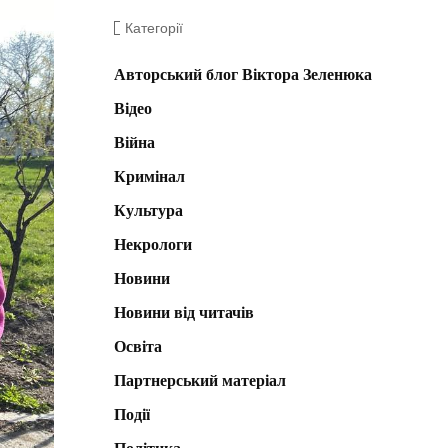
Категорії
Авторський блог Віктора Зеленюка
Відео
Війна
Кримінал
Культура
Некрологи
Новини
Новини від читачів
Освіта
Партнерський матеріал
Події