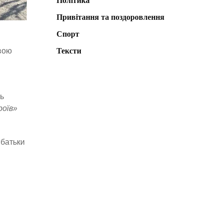
Політика
Привітання та поздоровлення
Спорт
вою
Тексти
ль
роїв»
 батьки