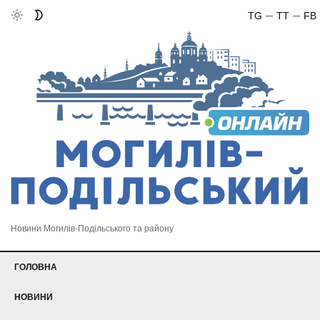
TG
TT
FB
Новини Могилів-Подільського та району
ГОЛОВНА
НОВИНИ