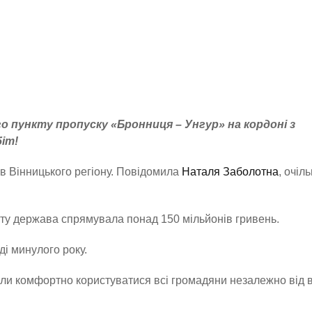
о пункту пропуску «Бронниця – Унгур» на кордоні з
іт!
в Вінницького регіону. Повідомила
Наталя Заболотна
, очіл
кту держава спрямувала понад 150 мільйонів гривень.
і минулого року.
ли комфортно користуватися всі громадяни незалежно від в