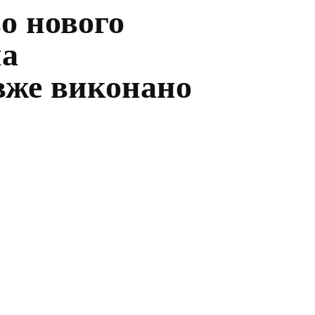
о нового
на
вже виконано