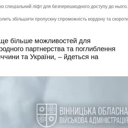
но спеціальний ліфт для безперешкодного доступу до нього.
олить збільшити пропускну спроможність кордону та скороти
 ще більше можливостей для
ародного партнерства та поглиблення
иччини та України, – йдеться на