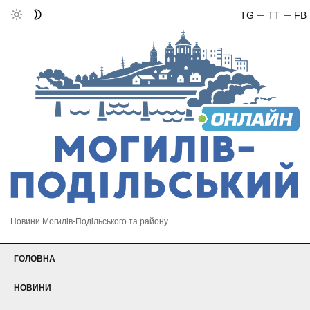
TG
TT
FB
Новини Могилів-Подільського та району
ГОЛОВНА
НОВИНИ