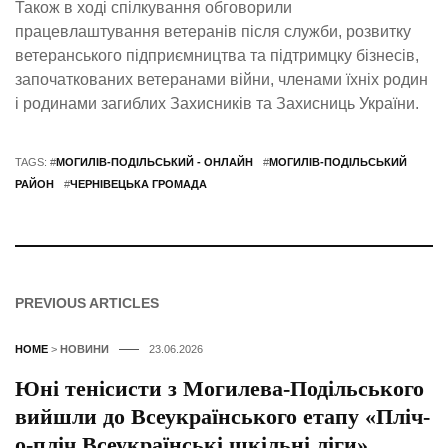
Також в ході спілкування обговорили
працевлаштування ветеранів після служби, розвитку
ветеранського підприємництва та підтримцку бізнесів,
започаткованих ветеранами війни, членами їхніх родин
і родинами загиблих Захисників та Захисниць України.
TAGS: #
МОГИЛІВ-ПОДІЛЬСЬКИЙ - ОНЛАЙН
#
МОГИЛІВ-ПОДІЛЬСЬКИЙ
РАЙОН
#
ЧЕРНІВЕЦЬКА ГРОМАДА
PREVIOUS ARTICLES
HOME
>
НОВИНИ
23.06.2026
Юні тенісисти з Могилева-Подільського
вийшли до Всеукраїнського етапу «Пліч-
о-пліч Всеукраїнські шкільні ліги»