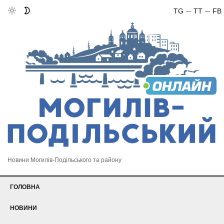
TG
TT
FB
Новини Могилів-Подільського та району
ГОЛОВНА
НОВИНИ