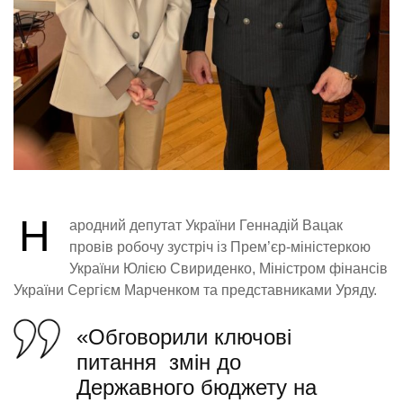
Н
ародний депутат України Геннадій Вацак
провів робочу зустріч із Прем’єр-міністеркою
України Юлією Свириденко, Міністром фінансів
України Сергієм Марченком та представниками Уряду.
«Обговорили ключові
питання змін до
Державного бюджету на