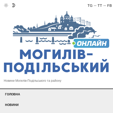
TG
TT
FB
Новини Могилів-Подільського та району
ГОЛОВНА
НОВИНИ