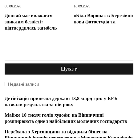
05.06.2026
16.09.2025
Довгий час вважався
«Біла Ворона» в Березівці:
зниклим безвісті:
нова фотостудія та
підтвердилась загибель
Недавні записи
Детінізація принесла державі 13,8 млрд грн: у БЕБ
назвали результати за пів року
Майже 10 тисяч голів худоби: на Вінниччині
розширюють одне з найбільших молочних господарств
Переїхала з Херсонщини та відкрила бізнес на
Вінниччині: історія переселенки з Мурованих Курилівців