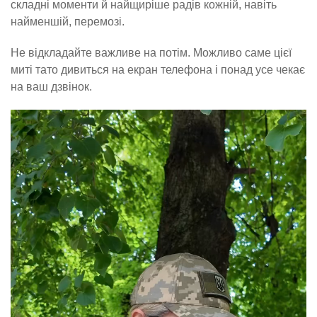
складні моменти й найщиріше радів кожній, навіть
найменшій, перемозі.
Не відкладайте важливе на потім. Можливо саме цієї
миті тато дивиться на екран телефона і понад усе чекає
на ваш дзвінок.