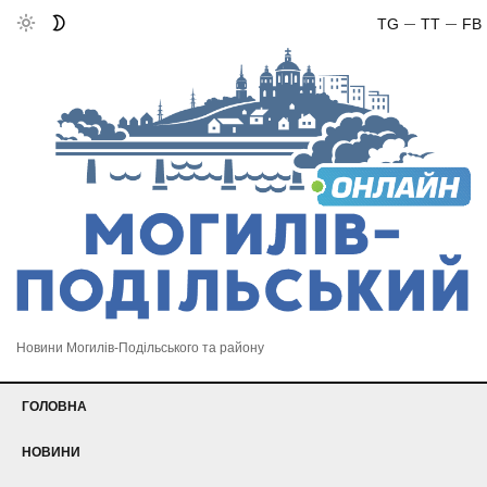
TG
TT
FB
Новини Могилів-Подільського та району
ГОЛОВНА
НОВИНИ