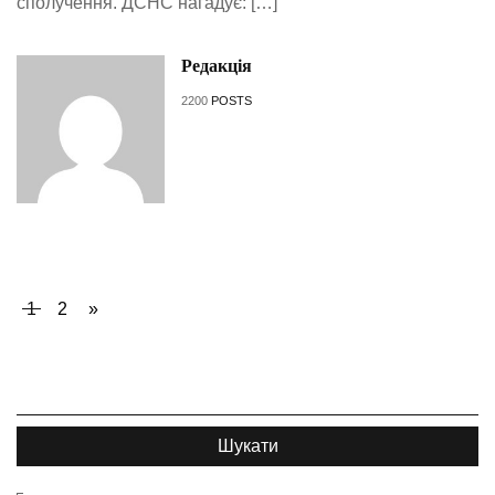
сполучення. ДСНС нагадує: […]
Редакція
2200
POSTS
1
2
»