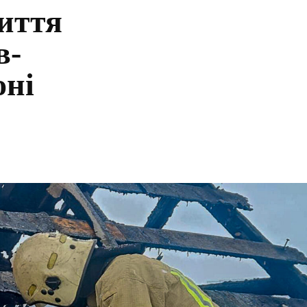
иття
в-
оні