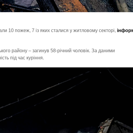
али 10 пожеж, 7 із яких сталися у житловому секторі,
інфор
кого району – загинув 58-річний чоловік. За даними
ть під час куріння.