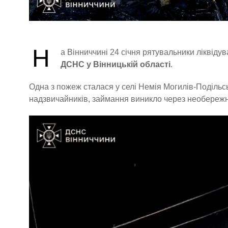
Н
а Вінниччині 24 січня рятувальники ліквідув
ДСНС у Вінницькій області
.
Одна з пожеж сталася у селі Немія Могилів-Подільсь
надзвичайників, займання виникло через необережніс