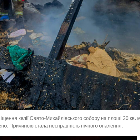
іщення келії Свято-Михайлівського собору на площі 20 кв. м
но. Причиною стала несправність пічного опалення.