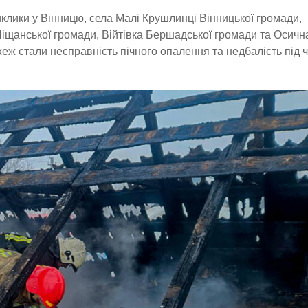
клики у Вінницю, села Малі Крушлинці Вінницької громади,
іщанської громади, Війтівка Бершадської громади та Осичн
ж стали несправність пічного опалення та недбалість під 