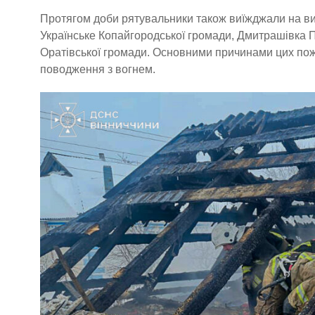
Протягом доби рятувальники також виїжджали на ви
Українське Копайгородської громади, Дмитрашівка П
Оратівської громади. Основними причинами цих поже
поводження з вогнем.