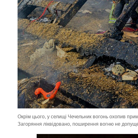
Окрім цього, у селищі Чечельник вогонь охопив прим
Загоряння ліквідовано, поширення вогню не допуще