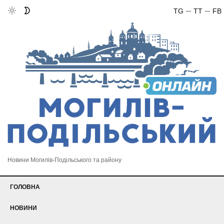
TG
TT
FB
Новини Могилів-Подільського та району
ГОЛОВНА
НОВИНИ