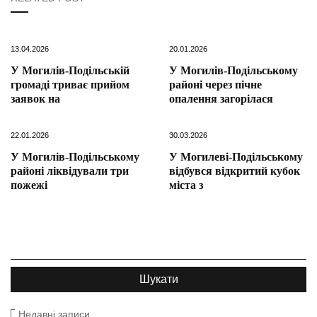
13.04.2026
20.01.2026
У Могилів-Подільській
У Могилів-Подільському
громаді триває прийом
районі через пічне
заявок на
опалення загорілася
22.01.2026
30.03.2026
У Могилів-Подільському
У Могилеві-Подільському
районі ліквідували три
відбувся відкритий кубок
пожежі
міста з
Недавні записи