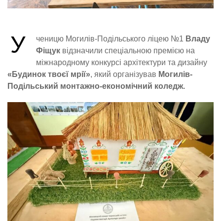
У
ченицю Могилів-Подільського ліцею №1
Владу
Фіщук
відзначили спеціальною премією на
міжнародному конкурсі архітектури та дизайну
«Будинок твоєї мрії»
, який організував
Могилів-
Подільський монтажно-економічний коледж.