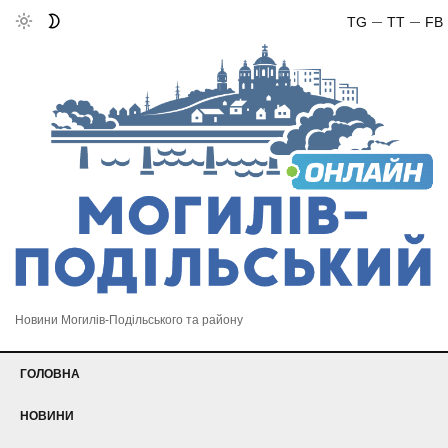
TG
TT
FB
Новини Могилів-Подільського та району
ГОЛОВНА
НОВИНИ