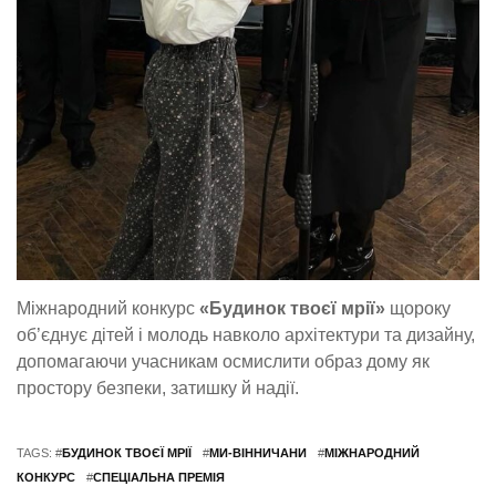
Міжнародний конкурс
«Будинок твоєї мрії»
щороку
об’єднує дітей і молодь навколо архітектури та дизайну,
допомагаючи учасникам осмислити образ дому як
простору безпеки, затишку й надії.
TAGS: #
БУДИНОК ТВОЄЇ МРІЇ
#
МИ-ВІННИЧАНИ
#
МІЖНАРОДНИЙ
КОНКУРС
#
СПЕЦІАЛЬНА ПРЕМІЯ