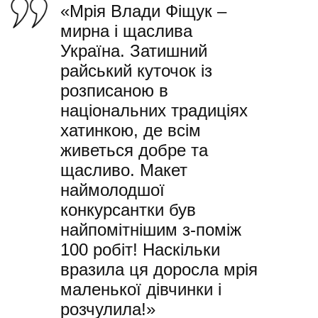
«Мрія Влади Фіщук –
мирна і щаслива
Україна. Затишний
райський куточок із
розписаною в
національних традиціях
хатинкою, де всім
живеться добре та
щасливо. Макет
наймолодшої
конкурсантки був
найпомітнішим з-поміж
100 робіт! Наскільки
вразила ця доросла мрія
маленької дівчинки і
розчулила!»