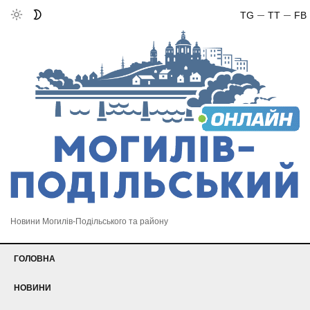
TG
TT
FB
Новини Могилів-Подільського та району
ГОЛОВНА
НОВИНИ