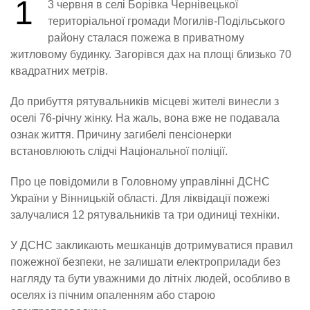
1
3 червня в селі Борівка Чернівецької
територіальної громади Могилів-Подільського
району сталася пожежа в приватному
житловому будинку. Загорівся дах на площі близько 70
квадратних метрів.
До прибуття рятувальників місцеві жителі винесли з
оселі 76-річну жінку. На жаль, вона вже не подавала
ознак життя. Причину загибелі пенсіонерки
встановлюють слідчі Національної поліції.
Про це повідомили в Головному управлінні ДСНС
України у Вінницькій області. Для ліквідації пожежі
залучалися 12 рятувальників та три одиниці техніки.
У ДСНС закликають мешканців дотримуватися правил
пожежної безпеки, не залишати електроприлади без
нагляду та бути уважними до літніх людей, особливо в
оселях із пічним опаленням або старою