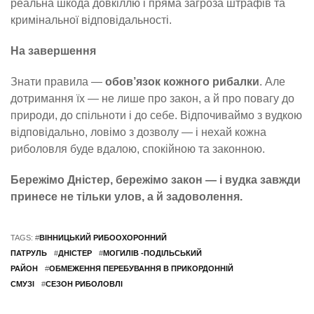
реальна шкода довкіллю і пряма загроза штрафів та
кримінальної відповідальності.
На завершення
Знати правила —
обов’язок кожного рибалки
. Але
дотримання їх — не лише про закон, а й про повагу до
природи, до спільноти і до себе. Відпочиваймо з вудкою
відповідально, ловімо з дозволу — і нехай кожна
риболовля буде вдалою, спокійною та законною.
Бережімо Дністер, бережімо закон — і вудка завжди
принесе не тільки улов, а й задоволення.
TAGS: #
ВІННИЦЬКИЙ РИБООХОРОННИЙ
ПАТРУЛЬ
#
ДНІСТЕР
#
МОГИЛІВ -ПОДІЛЬСЬКИЙ
РАЙОН
#
ОБМЕЖЕННЯ ПЕРЕБУВАННЯ В ПРИКОРДОННІЙ
СМУЗІ
#
СЕЗОН РИБОЛОВЛІ