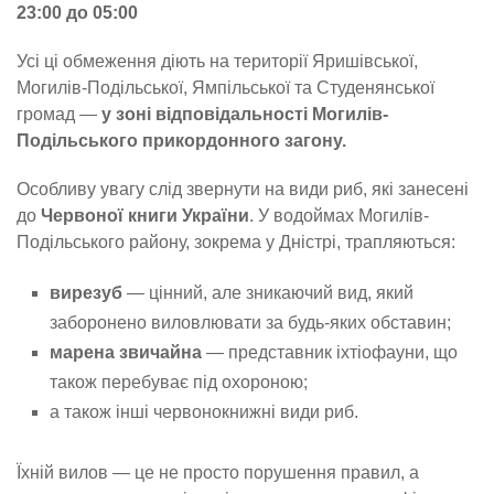
23:00 до 05:00
Усі ці обмеження діють на території Яришівської,
Могилів-Подільської, Ямпільської та Студенянської
громад —
у зоні відповідальності Могилів-
Подільського прикордонного загону.
Особливу увагу слід звернути на види риб, які занесені
до
Червоної книги України
. У водоймах Могилів-
Подільського району, зокрема у Дністрі, трапляються:
вирезуб
— цінний, але зникаючий вид, який
заборонено виловлювати за будь-яких обставин;
марена звичайна
— представник іхтіофауни, що
також перебуває під охороною;
а також інші червонокнижні види риб.
Їхній вилов — це не просто порушення правил, а