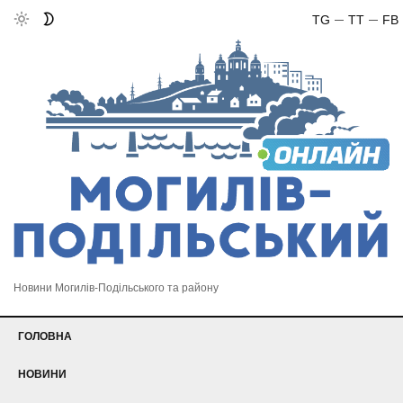
TG
TT
FB
Новини Могилів-Подільського та району
ГОЛОВНА
НОВИНИ