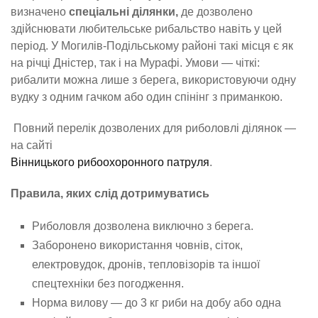
визначено
спеціальні ділянки,
де дозволено
здійснювати любительське рибальство навіть у цей
період. У Могилів-Подільському районі такі місця є як
на річці Дністер, так і на Мурафі. Умови — чіткі:
рибалити можна лише з берега, використовуючи одну
вудку з одним гачком або один спінінг з приманкою.
Повний перелік дозволених для риболовлі ділянок —
на сайті
Вінницького рибоохоронного патруля
.
Правила, яких слід дотримуватись
Риболовля дозволена виключно з берега.
Заборонено використання човнів, сіток,
електровудок, дронів, тепловізорів та іншої
спецтехніки без погодження.
Норма вилову — до 3 кг риби на добу або одна