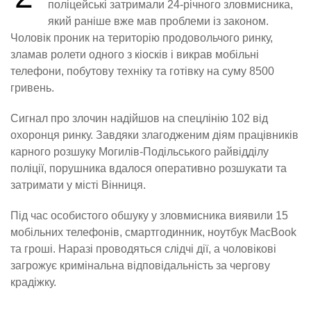
поліцейські затримали 24-річного зловмисника,
який раніше вже мав проблеми із законом.
Чоловік проник на територію продовольчого ринку,
зламав ролети одного з кіосків і викрав мобільні
телефони, побутову техніку та готівку на суму 8500
гривень.
Сигнал про злочин надійшов на спецлінію 102 від
охоронця ринку. Завдяки злагодженим діям працівників
карного розшуку Могилів-Подільського райвідділу
поліції, порушника вдалося оперативно розшукати та
затримати у місті Вінниця.
Під час особистого обшуку у зловмисника виявили 15
мобільних телефонів, смартгодинник, ноутбук MacBook
та гроші. Наразі проводяться слідчі дії, а чоловікові
загрожує кримінальна відповідальність за чергову
крадіжку.