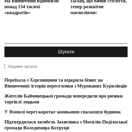
На Вінниччині відновили
Палац, що бачив століття,
понад 134 тисячі
тепер розквітне
«квадратів»
магноліями:
Недавні записи
Переїхала з Херсонщини та відкрила бізнес на
Вінниччині: історія переселенки з Мурованих Курилівців
Жителів Бабчинецької громади попередили про ризики
торгівлі людьми
У Ямполі через коротке замикання спалахнув будинок
Підтвердилася загибель Захисника з Могилів-Подільської
громади Володимира Котруци