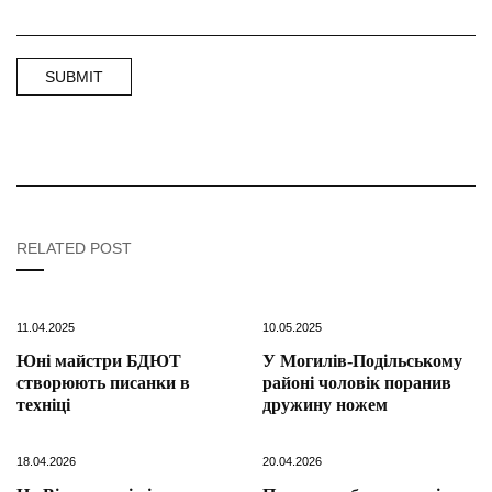
RELATED POST
11.04.2025
10.05.2025
Юні майстри БДЮТ
У Могилів-Подільському
створюють писанки в
районі чоловік поранив
техніці
дружину ножем
18.04.2026
20.04.2026