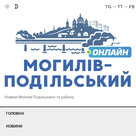
TG
TT
FB
Новини Могилів-Подільського та району
ГОЛОВНА
НОВИНИ