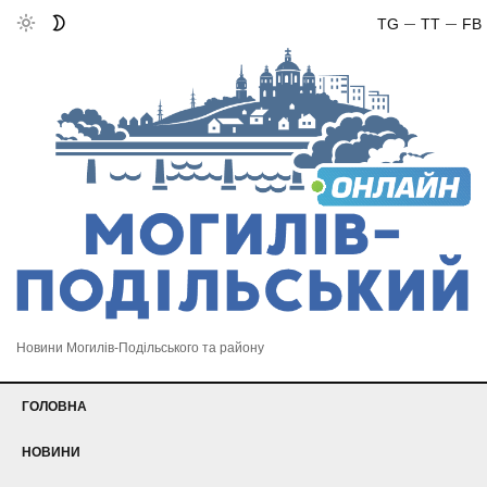
TG
TT
FB
Новини Могилів-Подільського та району
ГОЛОВНА
НОВИНИ