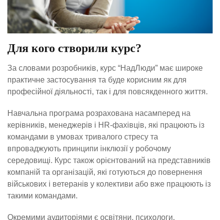
Для кого створили курс?
За словами розробників, курс “НадЛюди” має широке
практичне застосування та буде корисним як для
професійної діяльності, так і для повсякденного життя.
Навчальна програма розрахована насамперед на
керівників, менеджерів і HR-фахівців, які працюють із
командами в умовах тривалого стресу та
впроваджують принципи інклюзії у робочому
середовищі. Курс також орієнтований на представників
компаній та організацій, які готуються до повернення
військових і ветеранів у колективи або вже працюють із
такими командами.
Окремими аудиторіями є освітяни, психологи,