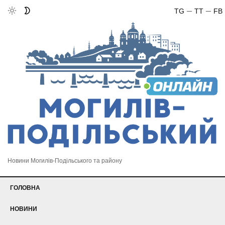
TG
TT
FB
Новини Могилів-Подільського та району
ГОЛОВНА
НОВИНИ