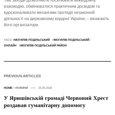
Такі заходи дозволяють посилювати міжвідомчу
взаємодію, обмінюватися практичним досвідом та
вдосконалювати механізми протидії незаконній
діяльності на державному кордоні України, – вважають
його організатори.
TAGS: #
МОГИЛІВ-ПОДІЛЬСЬКИЙ
#
МОГИЛІВ-ПОДІЛЬСЬКИЙ -
ОНЛАЙН
#
МОГИЛІВ-ПОДІЛЬСЬКИЙ РАЙОН
PREVIOUS ARTICLES
HOME
>
НОВИНИ
25.05.2026
У Яришівській громаді Червоний Хрест
роздавав гуманітарну допомогу