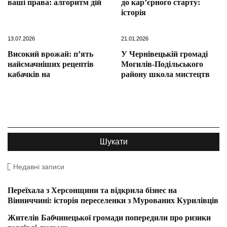
ваші права: алгоритм дій
до кар’єрного старту:
історія
13.07.2026
21.01.2026
Високий врожай: п’ять
У Чернівецькій громаді
найсмачніших рецептів
Могилів-Подільського
кабачків на
району школа мистецтв
Недавні записи
Переїхала з Херсонщини та відкрила бізнес на
Вінниччині: історія переселенки з Мурованих Курилівців
Жителів Бабчинецької громади попередили про ризики