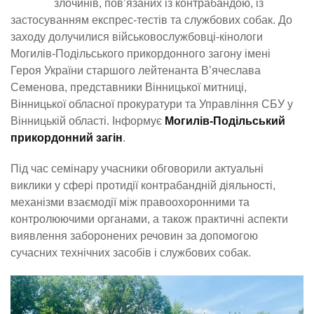
злочинів, пов’язаних із контрабандою, із
застосуванням експрес-тестів та службових собак. До
заходу долучилися військовослужбовці-кінологи
Могилів-Подільського прикордонного загону імені
Героя України старшого лейтенанта В’ячеслава
Семенова, представники Вінницької митниці,
Вінницької обласної прокуратури та Управління СБУ у
Вінницькій області. Інформує
Могилів-Подільський
прикордонний загін
.
Під час семінару учасники обговорили актуальні
виклики у сфері протидії контрабандній діяльності,
механізми взаємодії між правоохоронними та
контролюючими органами, а також практичні аспекти
виявлення заборонених речовин за допомогою
сучасних технічних засобів і службових собак.