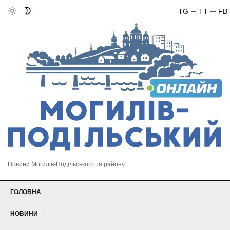
TG
TT
FB
Новини Могилів-Подільського та району
ГОЛОВНА
НОВИНИ