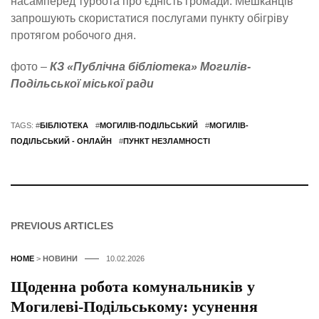
насамперед турбота про єдність громади. Мешканців
запрошують скористатися послугами пункту обігріву
протягом робочого дня.
фото –
КЗ «Публічна бібліотека» Могилів-
Подільської міської ради
TAGS: #
БІБЛІОТЕКА
#
МОГИЛІВ-ПОДІЛЬСЬКИЙ
#
МОГИЛІВ-
ПОДІЛЬСЬКИЙ - ОНЛАЙН
#
ПУНКТ НЕЗЛАМНОСТІ
PREVIOUS ARTICLES
HOME
>
НОВИНИ
10.02.2026
Щоденна робота комунальників у
Могилеві-Подільському: усунення