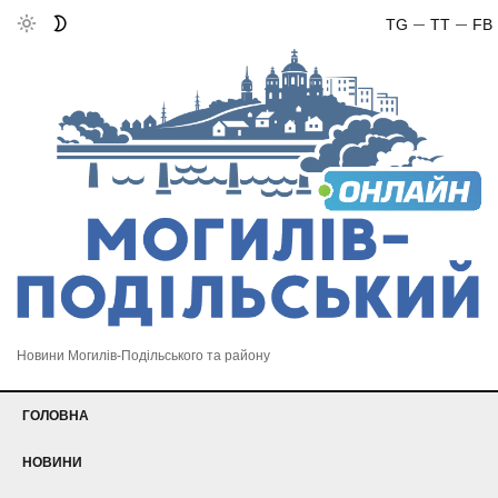
TG
TT
FB
Новини Могилів-Подільського та району
ГОЛОВНА
НОВИНИ