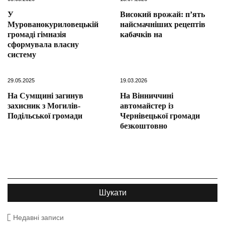
У
Високий врожай: п’ять
Мурованокуриловецькій
найсмачніших рецептів
громаді гімназія
кабачків на
сформувала власну
систему
29.05.2025
19.03.2026
На Сумщині загинув
На Вінниччині
захисник з Могилів-
автомайстер із
Подільської громади
Чернівецької громади
безкоштовно
Недавні записи