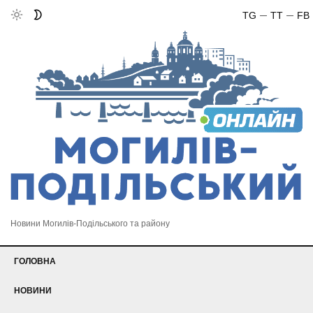
TG
TT
FB
Новини Могилів-Подільського та району
ГОЛОВНА
НОВИНИ