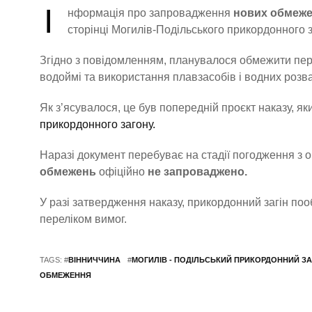
І
нформація про запровадження
нових обмеже
сторінці Могилів-Подільського прикордонного з
Згідно з повідомленням, планувалося обмежити пере
водоймі та використання плавзасобів і водних розв
Як з’ясувалося, це був попередній проєкт наказу, я
прикордонного загону.
Наразі документ перебуває на стадії погодження з
обмежень
офіційно
не запроваджено.
У разі затвердження наказу, прикордонний загін по
переліком вимог.
TAGS: #
ВІННИЧЧИНА
#
МОГИЛІВ - ПОДІЛЬСЬКИЙ ПРИКОРДОННИЙ ЗА
ОБМЕЖЕННЯ