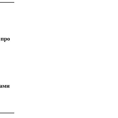
 про
нами