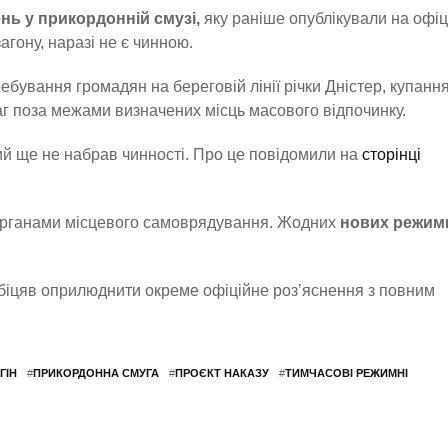
нь у прикордонній смузі,
яку раніше опублікували на офіц
агону, наразі не є чинною.
бування громадян на береговій лінії річки Дністер, купання
аг поза межами визначених місць масового відпочинку.
кий ще не набрав чинності. Про це повідомили на
сторінці
 органами місцевого самоврядування. Жодних
нових режим
обіцяв оприлюднити окреме офіційне роз’яснення з повним
ГІН
#
ПРИКОРДОННА СМУГА
#
ПРОЄКТ НАКАЗУ
#
ТИМЧАСОВІ РЕЖИМНІ