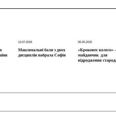
10.07.2026
05.05.2026
ю
Максимальні бали з двох
«Кроковеє колесо» 
аїни
дисциплін набрала Софія
майданчик для
відродження старод