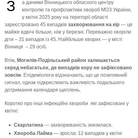
З
а даними Вінницького обласного центру
контролю та профілактики хвороб МОЗ України,
у квітні 2025 року на території області
зареєстровано 45 випадків
захворювання на кір
— це
майже вдвічі більше, ніж у березні. Переважно хворіли
діти – 31 випадок із 45. Найбільше хворих — у місті
Вінниця – 29 осіб.
Втім,
Могилів-Подільський район залишається
серед небагатьох, де випадків кору не зафіксовано
зовсім
. Епідеміологи відзначають, що це позитивний
сигнал, однак підкреслюють важливість подальшого
дотримання календаря щеплень.
Коротко про інші інфекційні хвороби які зафіксовані у
квітні:
Скарлатина
— захворюваність знизилася.
Хвороба Лайма
— зросла: 12 випадків у квітні