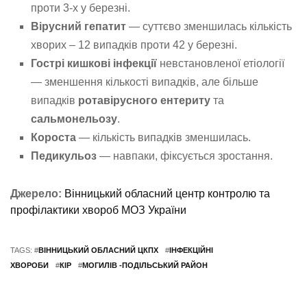
проти 3-х у березні.
Вірусний гепатит
— суттєво зменшилась кількість
хворих – 12 випадків проти 42 у березні.
Гострі кишкові інфекції
невстановленої етіології
— зменшення кількості випадків, але більше
випадків
ротавірусного ентериту
та
сальмонельозу
.
Короста
— кількість випадків зменшилась.
Педикульоз
— навпаки, фіксується зростання.
Джерело:
Вінницький обласний центр контролю та
профілактики хвороб МОЗ України
TAGS: #
ВІННИЦЬКИЙ ОБЛАСНИЙ ЦКПХ
#
ІНФЕКЦІЙНІ
ХВОРОБИ
#
КІР
#
МОГИЛІВ -ПОДІЛЬСЬКИЙ РАЙОН