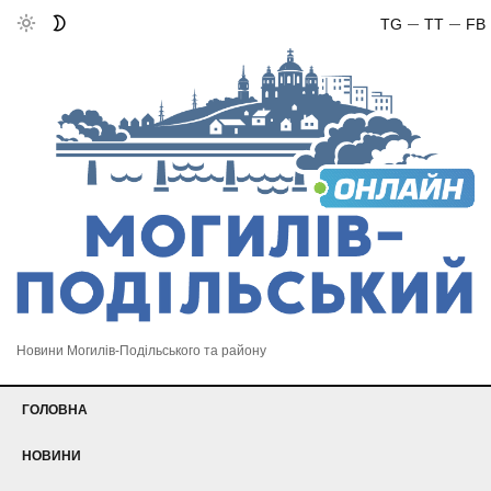
TG
TT
FB
Новини Могилів-Подільського та району
ГОЛОВНА
НОВИНИ