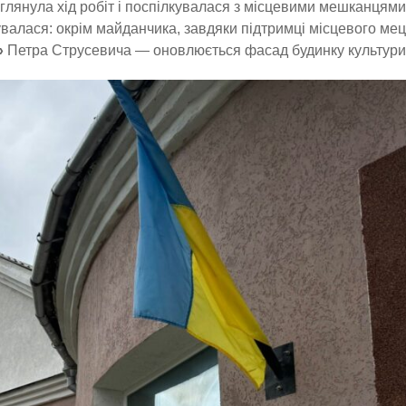
глянула хід робіт і поспілкувалася з місцевими мешканцями
увалася: окрім майданчика, завдяки підтримці місцевого ме
»
Петра Струсевича — оновлюється фасад будинку культури