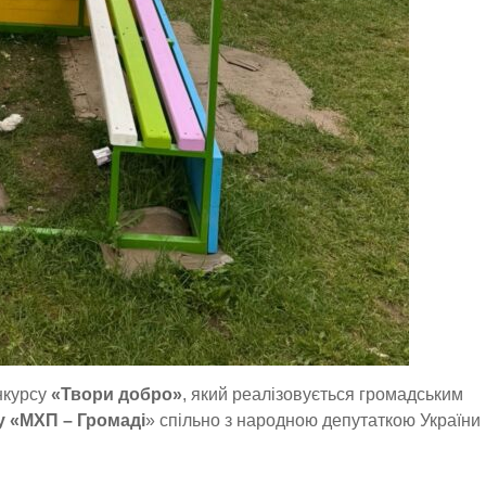
нкурсу
«Твори добро»
, який реалізовується громадським
 «МХП – Громаді
» спільно з народною депутаткою України