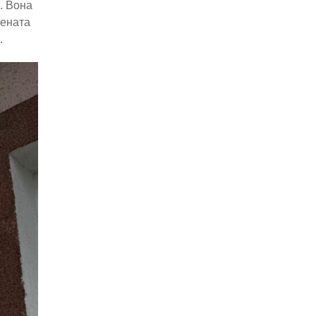
. Вона
цената
.