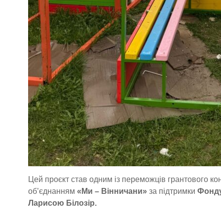
Цей проєкт став одним із переможців грантового ко
об’єднанням
«Ми – Вінничани»
за підтримки
Фонду
Ларисою Білозір.