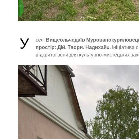
У
селі
Вищеольчедаїв Мурованокуриловець
простір: Дій. Твори. Надихай».
Ініціатива 
відкритої зони для культурно-мистецьких зах