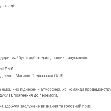
 складі:
олдери, майбутні роботодавці наших випускників:
лії ЕМД,
дділення Могилів-Подільської ОЛІЛ.
а емоційно піднесеній атмосфері. Усі команди продемонстр
духу та прагнення до перемоги.
а здобула заслужене визнання та головний приз.