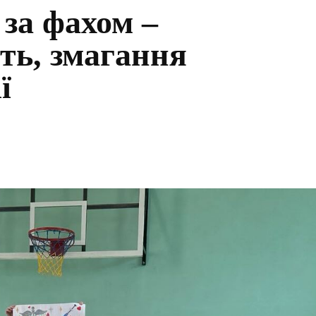
за фахом –
сть, змагання
ї