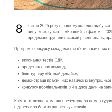
8
квітня 2025 року в нашому коледжі відбувся 
випускних курсів — «Кращий за фахом – 2025»
продемонстрували високий рівень знань, пра
Програма конкурсу складалась із п’яти насичених ет
виконання тестів ЄДКІ,
представлення команд,
бліц-турніру «Вгадай девайс»,
демонстрації практичних навичок із внутрішньої м
конкурсу вболівальників, які відповідали на зап
Крім того, кожна команда презентувала номер худож
підкреслило багатогранність учасників.