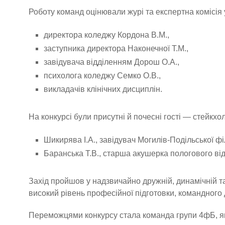
Роботу команд оцінювали журі та експертна комісія у
директора коледжу Кордона В.М.,
заступника директора Наконечної Т.М.,
завідувача відділенням Дорош О.А.,
психолога коледжу Семко О.В.,
викладачів клінічних дисциплін.
На конкурсі були присутні й почесні гості — стейкх
Шикирява І.А., завідувач Могилів-Подільської фі
Баранська Т.В., старша акушерка пологового ві
Захід пройшов у надзвичайно дружній, динамічній т
високий рівень професійної підготовки, командного 
Переможцями конкурсу стала команда групи 4фБ, як