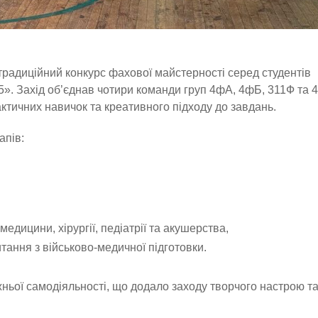
традиційний конкурс фахової майстерності серед студентів
. Захід об’єднав чотири команди груп 4фА, 4фБ, 311Ф та 4м
ктичних навичок та креативного підходу до завдань.
апів:
едицини, хірургії, педіатрії та акушерства,
итання з військово-медичної підготовки.
ньої самодіяльності, що додало заходу творчого настрою т