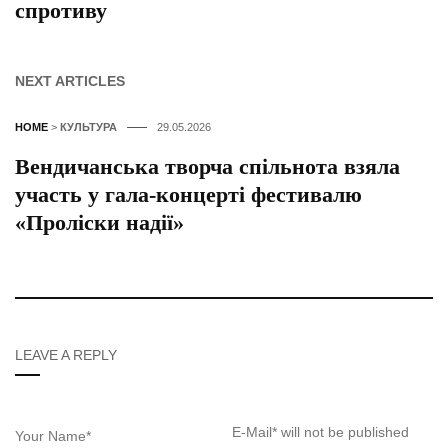
спротиву
NEXT ARTICLES
HOME
>
КУЛЬТУРА
29.05.2026
Вендичанська творча спільнота взяла
участь у гала-концерті фестивалю
«Проліски надії»
LEAVE A REPLY