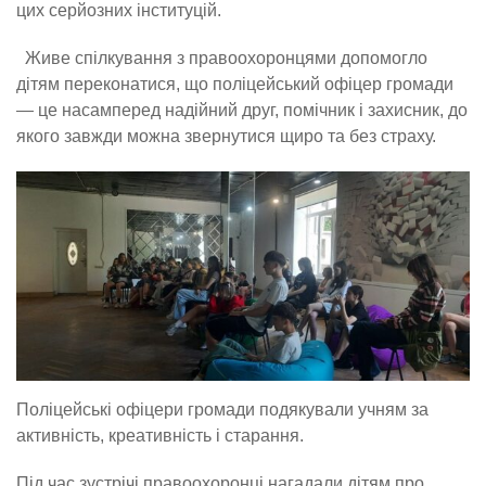
цих серйозних інституцій.
Живе спілкування з правоохоронцями допомогло
дітям переконатися, що поліцейський офіцер громади
— це насамперед надійний друг, помічник і захисник, до
якого завжди можна звернутися щиро та без страху.
Поліцейські офіцери громади подякували учням за
активність, креативність і старання.
Під час зустрічі правоохоронці нагадали дітям про