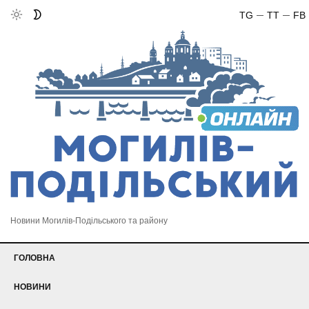
TG
TT
FB
Новини Могилів-Подільського та району
ГОЛОВНА
НОВИНИ