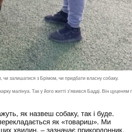
, чи залишатися з Брімом, чи придбати власну собаку.
арку малінуа. Так у його житті з’явився Бадді. Він цуценям 
жуть, як назвеш собаку, так і буде.
 перекладається як «товариш». Ми
ших хвилин, – зазначає прикордонник.