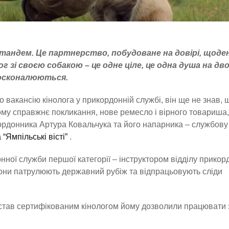
о тандем. Це партнерство, побудоване на довірі, щоде
г зі своєю собакою – це одне ціле, це одна душа на дво
досконалюються.
вакансію кінолога у прикордонній службі, він ще не знав, 
му справжнє покликання, нове ремесло і вірного товариша,
кордонника Артура Ковальчука та його напарника – службову
“Ямпільські вісті”
.
нної служби першої категорії – інструктором відділу прикор
 вони патрулюють державний рубіж та відпрацьовують сліди
к став сертифікованим кінологом йому дозволили працювати 