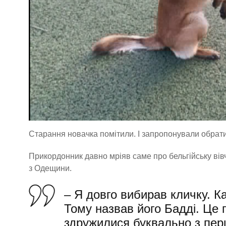
Старання новачка помітили. І запропонували обрати
Прикордонник давно мріяв саме про бельгійську вівч
з Одещини.
– Я довго вибирав кличку. Ка
Тому назвав його Бадді. Це
здружилися буквально з пер