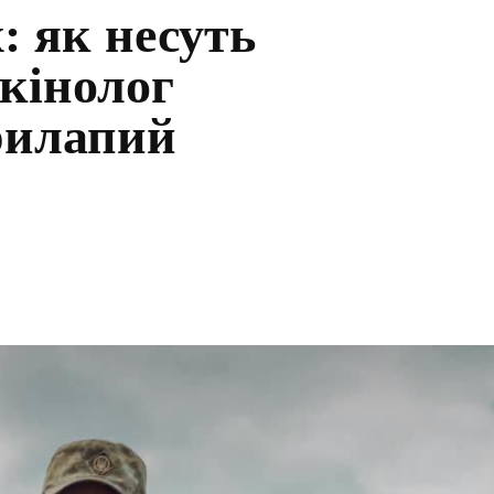
: як несуть
 кінолог
рилапий