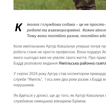
К
інолог і службова собака – це не прост
роботі та взаєморозумінні. Кожен кіноло
Тому вони постійно разом, постійно в
Коли ямпільчанин Артур Ковальчук уперше почув про 
робота стане не просто професією. Вона подарує йо
якого сьогодні вже не уявляє свого життя. Про при
Бадді розповіло видання
Ямпільська районна газета 
У серпні 2024 року Артур став інспектором прикордо
служби “Ямпіль”. І ось вже два роки разом з Бадді
порушників.
Як йдеться у дописі, ще до того, як Артур Ковальчу
службовою німецькою вівчаркою Брімом.