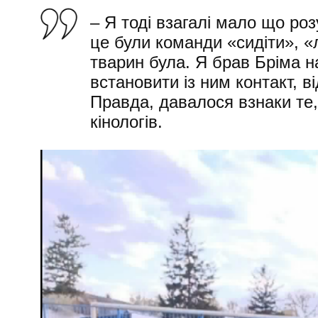
– Я тоді взагалі мало що роз
це були команди «сидіти», «
тварин була. Я брав Бріма н
встановити із ним контакт, в
Правда, давалося взнаки те,
кінологів.