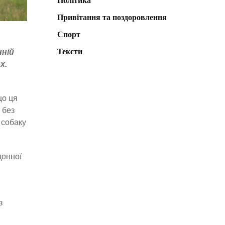
Політика
Привітання та поздоровлення
Спорт
Тексти
нній
х.
що ця
 без
 собаку
донної
з