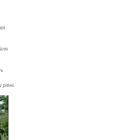
ої
біля
ть
 рівні.