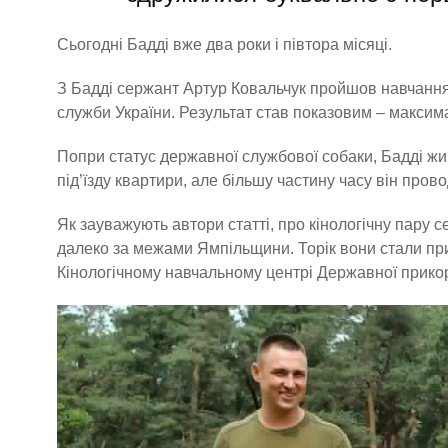
Сьогодні Бадді вже два роки і півтора місяці.
З Бадді сержант Артур Ковальчук пройшов навчання
служби України. Результат став показовим – максима
Попри статус державної службової собаки, Бадді жив
під’їзду квартири, але більшу частину часу він пров
Як зауважують автори статті, про кінологічну пару 
далеко за межами Ямпільщини. Торік вони стали пр
Кінологічному навчальному центрі Державної прикор