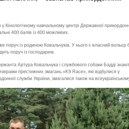
 у Кінологічному навчальному центрі Державної прикордонн
льні 400 балів із 400 можливих.
е поруч із родиною Ковальчуків. У нього є власний вольєр 
одить поруч із господарем.
сержанта Артура Ковальчука і службового собаки Бадді знаю
изерами престижних змагань «K9 Race», які відбулися у
донної служби України, змагалися також на всеукраїнському