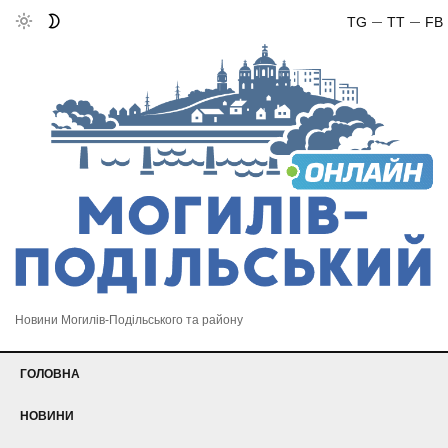
TG
TT
FB
Новини Могилів-Подільського та району
ГОЛОВНА
НОВИНИ