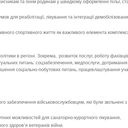
хисникам та їхнім родинам у швидкому оформленні пільг, ста
ов для реабілітації, лікування та інтеграції демобілізован
тивного спортивного життя як важливого елемента комплекс
олітики в регіоні. Зокрема, розвиток послуг, роботу фахівці
ктуальних питань: соцзабезпечення, медпослуги, дотримання
ирішення соціально-побутових питань, працевлаштування уча
ого забезпечення військовослужбовцям, які були звільнені з
упних можливостей для санаторно-курортного лікування,
ого здоров’я ветеранів війни.