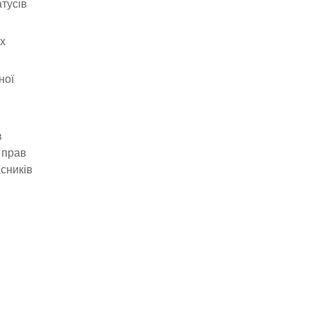
тусів
их
ної
в
 прав
сників