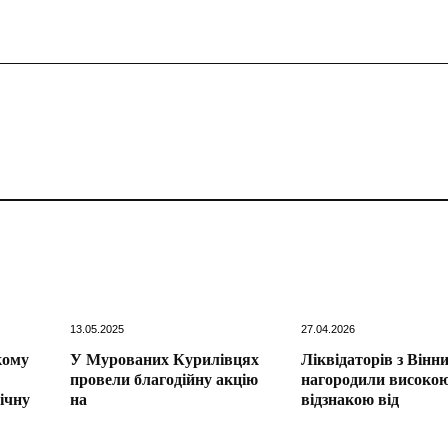
13.05.2025
27.04.2026
кому
У Мурованих Курилівцях
Ліквідаторів з Вінн
провели благодійну акцію
нагородили високо
ічну
на
відзнакою від