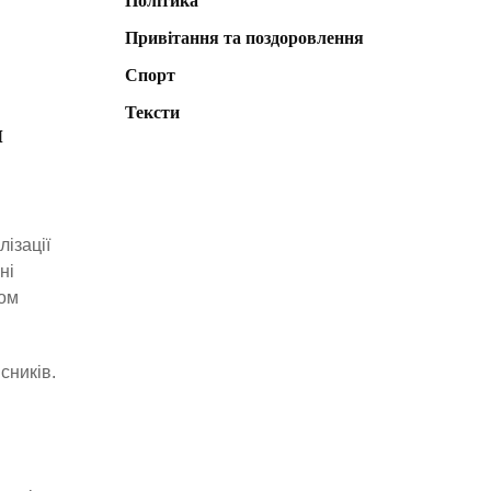
Політика
Привітання та поздоровлення
Спорт
Тексти
я
лізації
ні
ком
сників.