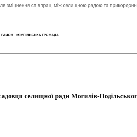
 для зміцнення співпраці між селищною радою та прикордон
 РАЙОН
#
ЯМПІЛЬСЬКА ГРОМАДА
осадовця селищної ради Могилів-Подільсько