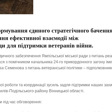
формування єдиного стратегічного баченн
ня ефективної взаємодії між
и для підтримки ветеранів війни.
дичного забезпечення Ямпільської міської ради з питань реа
ся з помічником начальника 24-го прикордонного загону іме
а Семенова з питань ветеранської політики – підполковни
ної роботи та координації зусиль задля підтримки наших захи
илів-Подільського району Вінницької області.
и під час обговорення: