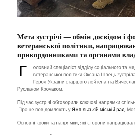
Мета зустрічі — обмін досвідом і 
ветеранської політики, напрацюван
прикордонниками та органами влад
Г
оловний спеціаліст відділу соціального та ме
ветеранської політики Оксана Швець зустріла
Героя України старшого лейтенанта Вячеслав
Русланом Крочаком.
Під час зустрічі обговорили ключові напрямки спіль
Про це повідомляють у
Ямпільській міській раді
Мог
Основні кроки та напрямки, які сторони напрацювал