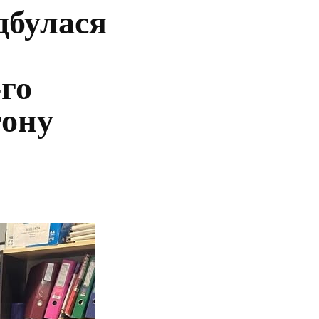
дбулася
го
гону