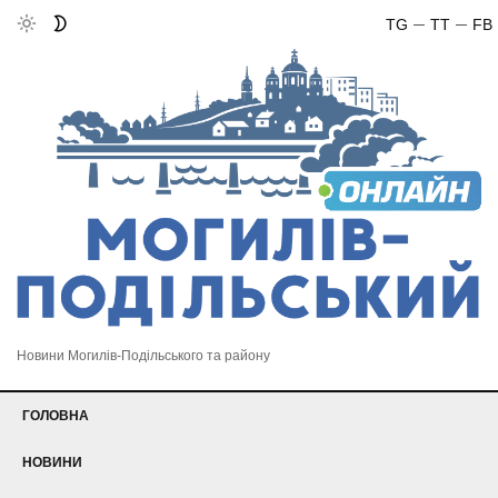
TG
TT
FB
Новини Могилів-Подільського та району
ГОЛОВНА
НОВИНИ