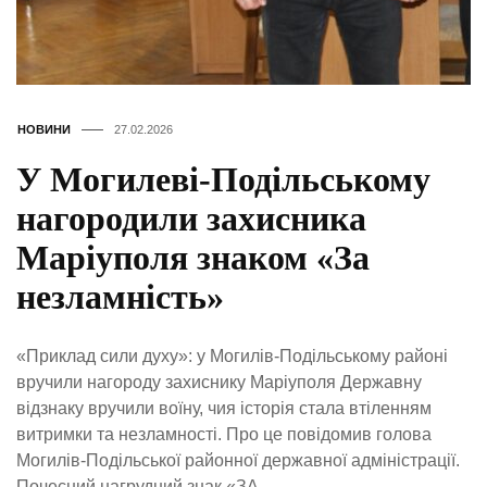
НОВИНИ
27.02.2026
У Могилеві-Подільському
нагородили захисника
Маріуполя знаком «За
незламність»
«Приклад сили духу»: у Могилів-Подільському районі
вручили нагороду захиснику Маріуполя Державну
відзнаку вручили воїну, чия історія стала втіленням
витримки та незламності. Про це повідомив голова
Могилів-Подільської районної державної адміністрації.
Почесний нагрудний знак «ЗА