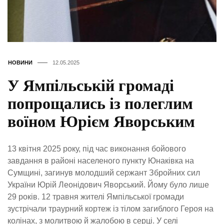
НОВИНИ
12.05.2025
У Ямпільській громаді
попрощались із полеглим
воїном Юрієм Яворським
13 квітня 2025 року, під час виконання бойового
завдання в районі населеного пункту Юнаківка на
Сумщині, загинув молодший сержант Збройних сил
України Юрій Леонідович Яворський. Йому було лише
29 років. 12 травня жителі Ямпільської громади
зустрічали траурний кортеж із тілом загиблого Героя на
колінах, з молитвою й жалобою в серці. У селі