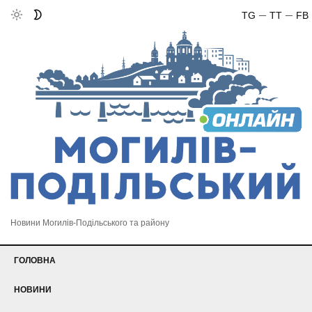
TG
TT
FB
Новини Могилів-Подільського та району
ГОЛОВНА
НОВИНИ