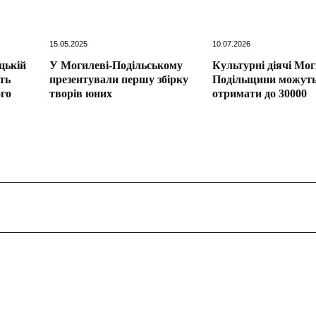
15.05.2025
10.07.2026
цькій
У Могилеві-Подільському
Культурні діячі Мог
ть
презентували першу збірку
Подільщини можут
ого
творів юних
отримати до 30000