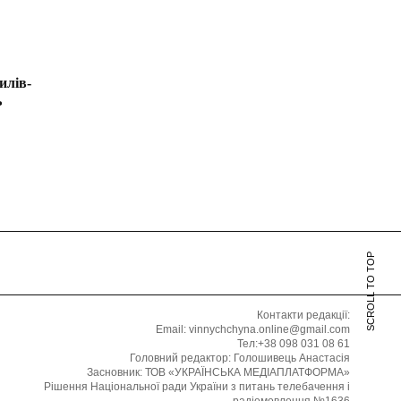
илів-
ь
SCROLL TO TOP
Контакти редакції:
Email: vinnychchyna.online@gmail.com
Тел:+38 098 031 08 61
Головний редактор: Голошивець Анастасія
Засновник: ТОВ «УКРАЇНСЬКА МЕДІАПЛАТФОРМА»
Рішення Національної ради України з питань телебачення і