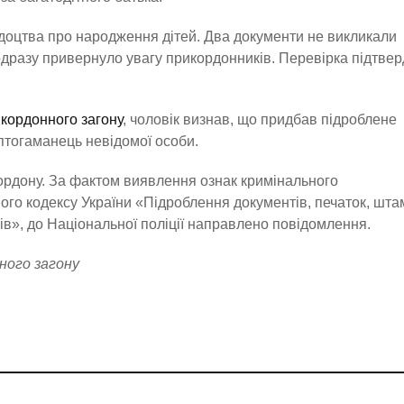
ідоцтва про народження дітей. Два документи не викликали
 одразу привернуло увагу прикордонників. Перевірка підтвер
кордонного загону
, чоловік визнав, що придбав підроблене
птогаманець невідомої особи.
ордону. За фактом виявлення ознак кримінального
го кодексу України «Підроблення документів, печаток, шта
ів», до Національної поліції направлено повідомлення.
ного загону