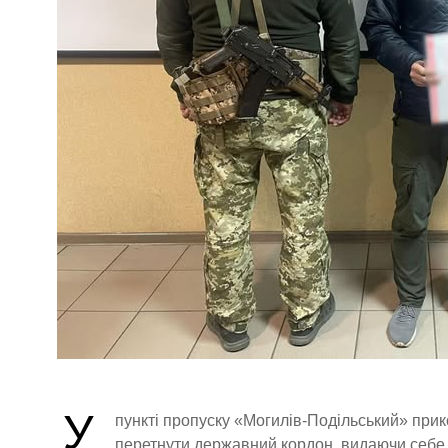
У
пункті пропуску «Могилів-Подільський» при
перетнути державний кордон, видаючи себе з