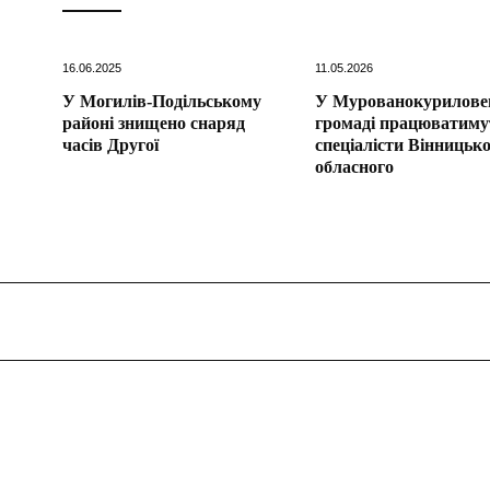
16.06.2025
11.05.2026
У Могилів-Подільському
У Мурованокурилове
районі знищено снаряд
громаді працюватиму
часів Другої
спеціалісти Вінницьк
обласного