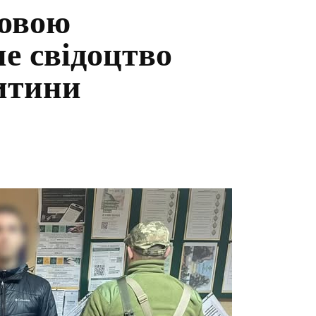
довою
е свідоцтво
итини