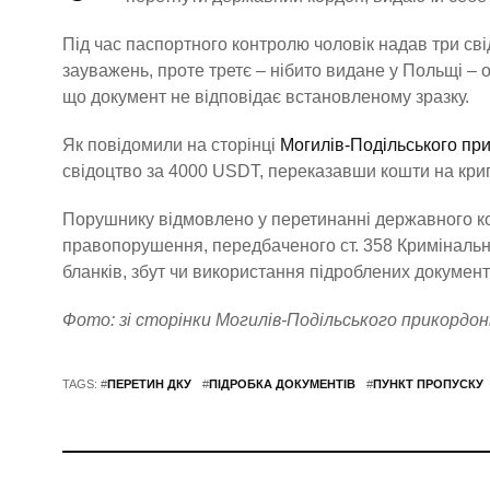
Під час паспортного контролю чоловік надав три св
зауважень, проте третє – нібито видане у Польщі –
що документ не відповідає встановленому зразку.
Як повідомили на сторінці
Могилів-Подільського при
свідоцтво за 4000 USDT, переказавши кошти на кри
Порушнику відмовлено у перетинанні державного к
правопорушення, передбаченого ст. 358 Кримінально
бланків, збут чи використання підроблених документ
Фото: зі сторінки Могилів-Подільського прикордон
TAGS: #
ПЕРЕТИН ДКУ
#
ПІДРОБКА ДОКУМЕНТІВ
#
ПУНКТ ПРОПУСКУ