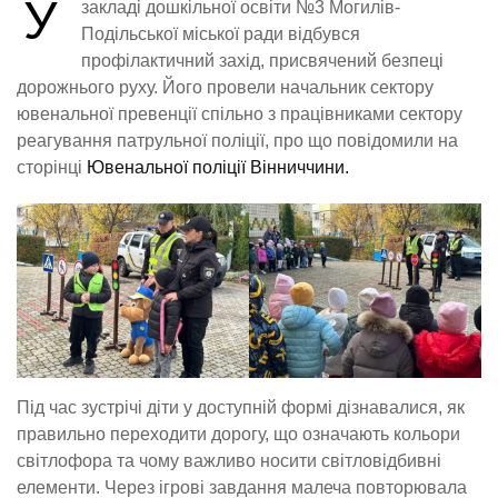
У
закладі дошкільної освіти №3 Могилів-
Подільської міської ради відбувся
профілактичний захід, присвячений безпеці
дорожнього руху. Його провели начальник сектору
ювенальної превенції спільно з працівниками сектору
реагування патрульної поліції, про що повідомили на
сторінці
Ювенальної поліції Вінниччини.
Під час зустрічі діти у доступній формі дізнавалися, як
правильно переходити дорогу, що означають кольори
світлофора та чому важливо носити світловідбивні
елементи. Через ігрові завдання малеча повторювала