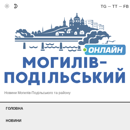
TG
TT
FB
Новини Могилів-Подільського та району
ГОЛОВНА
НОВИНИ