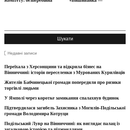
Комітету: безперебійна
«Вишиванка —
Недавні записи
Переїхала з Херсонщини та відкрила бізнес на
Вінниччині: історія переселенки з Мурованих Курилівців
Жителів Бабчинецької громади попередили про ризики
торгівлі людьми
У Ямполі через коротке замикання спалахнув будинок
Підтвердилася загибель Захисника з Могилів-Подільської
громади Володимира Котруци
Подільський Лувр на Вінниччині: як виглядає палац із
загадковою історією та підземеллями