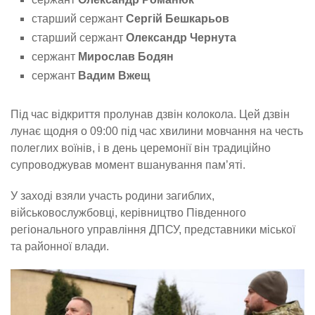
старший сержант
Сергій Бешкарьов
старший сержант
Олександр Чернута
сержант
Мирослав Бодян
сержант
Вадим Вжещ
Під час відкриття пролунав дзвін колокола. Цей дзвін
лунає щодня о 09:00 під час хвилини мовчання на честь
полеглих воїнів, і в день церемонії він традиційно
супроводжував момент вшанування пам’яті.
У заході взяли участь родини загиблих,
військовослужбовці, керівництво Південного
регіонального управління ДПСУ, представники міської
та районної влади.