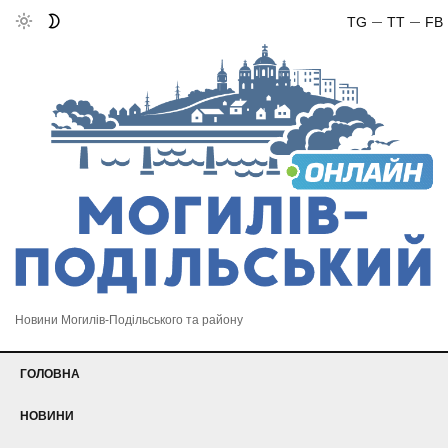
TG
TT
FB
Новини Могилів-Подільського та району
ГОЛОВНА
НОВИНИ