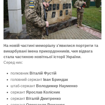
На новій частині меморіалу з’явилися портрети та
викарбувані імена прикордонників, чия відвага
стала частиною новітньої історії України.
Серед них:
полковник
Віталій Фустій
головний сержант
Іван Бриндак
штаб-сержант
Володимир Науменко
сержант
Ярослав Колісник
сержант
Віталій Дмитренко
сержант
Олександр Романюк