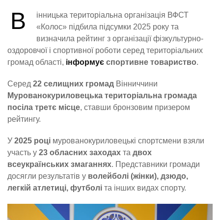
В
інницька територіальна організація ВФСТ
«Колос» підбила підсумки 2025 року та
визначила рейтинг з організації фізкультурно-
оздоровчої і спортивної роботи серед територіальних
громад області,
інформує
спортивне товариство
.
Серед
22 селищних громад
Вінниччини
Мурованокуриловецька територіальна громада
посіла третє місце
, ставши бронзовим призером
рейтингу.
У
2025 році
мурованокуриловецькі спортсмени взяли
участь у
23 обласних заходах
та
двох
всеукраїнських змаганнях
. Представники громади
досягли результатів у
волейболі (жінки), дзюдо,
легкій атлетиці, футболі
та інших видах спорту.