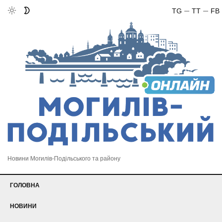
TG
TT
FB
Новини Могилів-Подільського та району
ГОЛОВНА
НОВИНИ