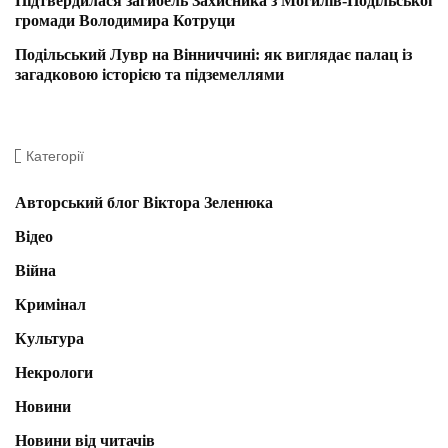
Підтвердилася загибель Захисника з Могилів-Подільської
громади Володимира Котруци
Подільський Лувр на Вінниччині: як виглядає палац із
загадковою історією та підземеллями
Категорії
Авторський блог Віктора Зеленюка
Відео
Війна
Кримінал
Культура
Некрологи
Новини
Новини від читачів