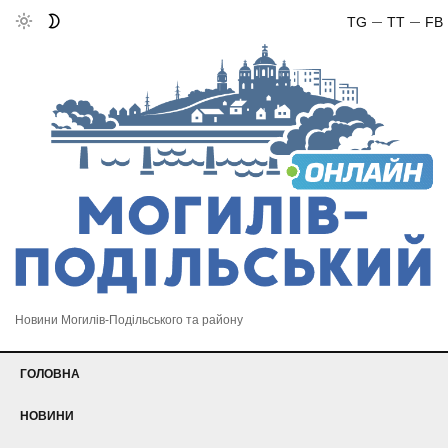
TG
TT
FB
Новини Могилів-Подільського та району
ГОЛОВНА
НОВИНИ