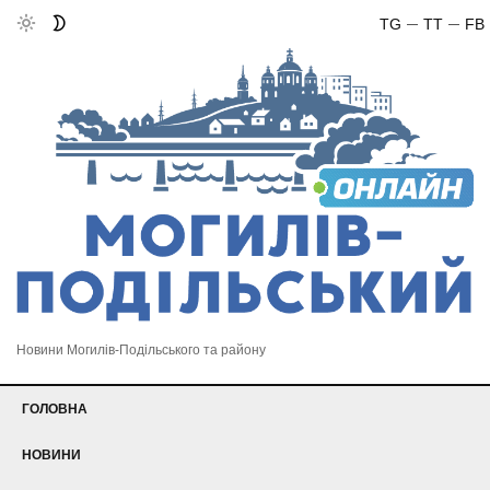
TG
TT
FB
Новини Могилів-Подільського та району
ГОЛОВНА
НОВИНИ