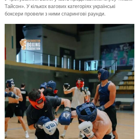
Тайсон». У кількох вагових категоріях українські
боксери провели з ними спарингові раунди.