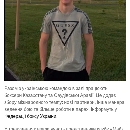
Разом з українською командою в залі працюють
боксери Казахстану та Саудівської Аравії. Це додає
збору міжнародного темпу: нові партнери, інша манера
ведення бою та більше роботи в парах. Інформуть у
Федерації боксу України
.
У тренуваннях взяли участь представники клубу «Майк