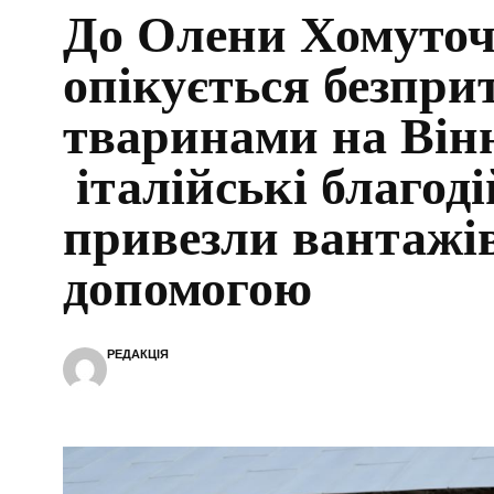
До Олени Хомуточ
опікується безпр
тваринами на Він
італійські благод
привезли вантажів
допомогою
РЕДАКЦІЯ