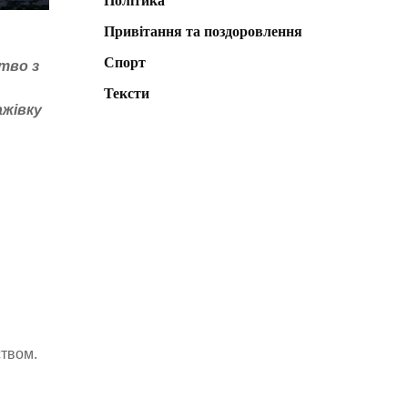
Політика
Привітання та поздоровлення
Спорт
тво з
Тексти
ажівку
ством.