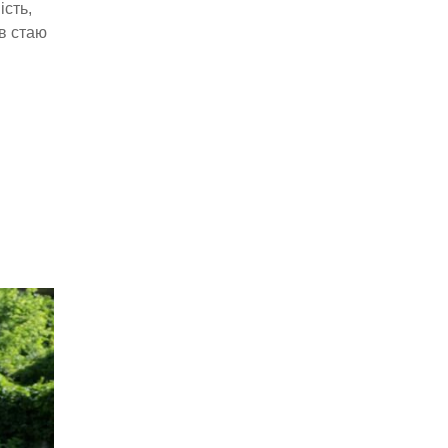
ість,
 в стаю