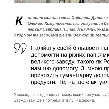
К
олишня могилівчанка Світлана Дунська в
Оленою Хомуточенко, яка опікується б
червня Світлана із італійськими друзям
з кормом та засобами гігієни для чотирилапих
Італійці у своїй більшості пі
допомогти на різних напрямк
великого заводу, такого як 
нам цю допомогу. Зі мною пр
привозить гуманітарну допомо
продукти. Те, на що є актуал
У команді благодійників і Томас, який бере участь у
Завжди там, де є потреба: в тилу і на фронті.