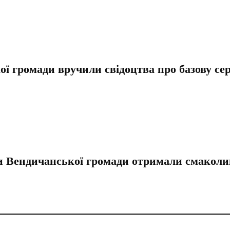
ї громади вручили свідоцтва про базову се
ри Вендичанської громади отримали смакол