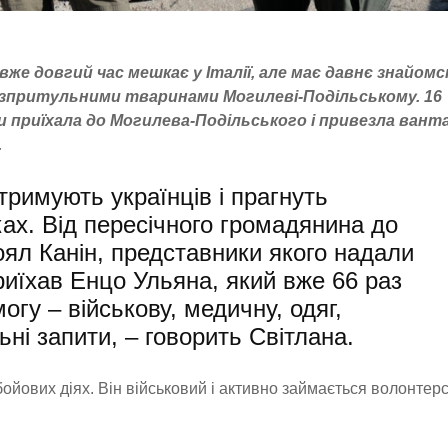
же довгий час мешкає у Італії, але має давнє знайомс
езпритульними тваринами Могилеві-Подільському. 16
и приїхала до Могилева-Подільського і привезла вант
.
дтримують українців і прагнуть
ах. Від пересічного громадянина до
Роял Канін, представники якого надали
иїхав Енцо Ульяна, який вже 66 раз
гу – військову, медичну, одяг,
ьні запити, – говорить Світлана.
 бойових діях. Він військовий і активно займається волонтер