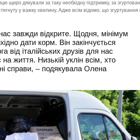
цю щиро дякували за таку необхідну підтримку, за згуртован
остягнуту у важку хвилину. Адже всім відомо, що згуртування
 нас завжди відкрите. Щодня, мінімум
хідно дати корм. Він закінчується
а від італійських друзів для нас
на життя. Низькій уклін всім, хто
ні справи, – подякувала Олена