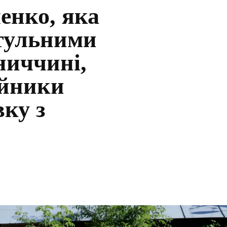
енко, яка
итульними
ниччині,
ійники
ку з