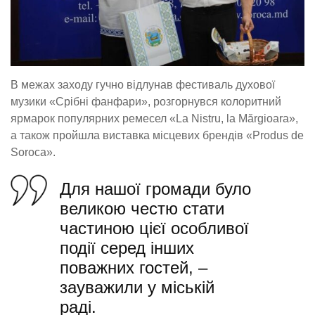
В межах заходу гучно відлунав фестиваль духової
музики «Срібні фанфари», розгорнувся колоритний
ярмарок популярних ремесел «La Nistru, la Mărgioara»,
а також пройшла виставка місцевих брендів «Produs de
Soroca».
Для нашої громади було
великою честю стати
частиною цієї особливої
події серед інших
поважних гостей, –
зауважили у міській
раді.