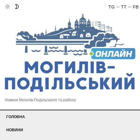
TG
TT
FB
Новини Могилів-Подільського та району
ГОЛОВНА
НОВИНИ