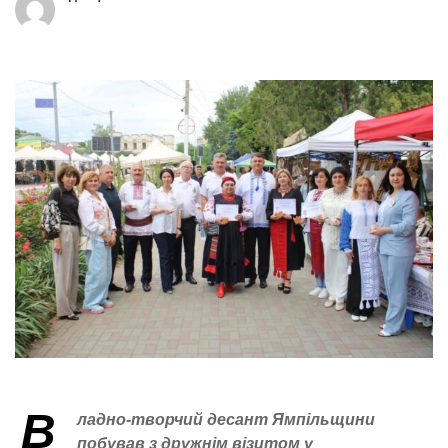
В
ладно-творчий десант Ямпільщини
побував з дружнім візитом у