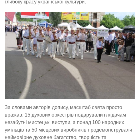
глибоку красу української культури.
За словами авторів допису, масштаб свята просто
вражав: 15 духових оркестрів подарували глядачам
незабутні мистецькі виступи, а понад 100 народних
умільців та 50 місцевих виробників продемонстрували
неймовірне духовне багатство, творчість та