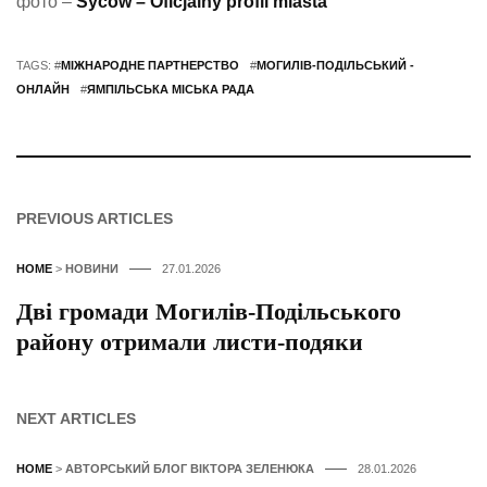
фото –
Syców – Oficjalny profil miasta
TAGS: #
МІЖНАРОДНЕ ПАРТНЕРСТВО
#
МОГИЛІВ-ПОДІЛЬСЬКИЙ -
ОНЛАЙН
#
ЯМПІЛЬСЬКА МІСЬКА РАДА
PREVIOUS ARTICLES
HOME
>
НОВИНИ
27.01.2026
Дві громади Могилів-Подільського
району отримали листи-подяки
NEXT ARTICLES
HOME
>
АВТОРСЬКИЙ БЛОГ ВІКТОРА ЗЕЛЕНЮКА
28.01.2026