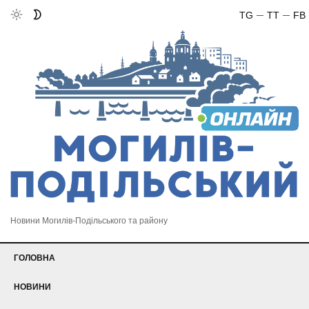
TG
TT
FB
Новини Могилів-Подільського та району
ГОЛОВНА
НОВИНИ