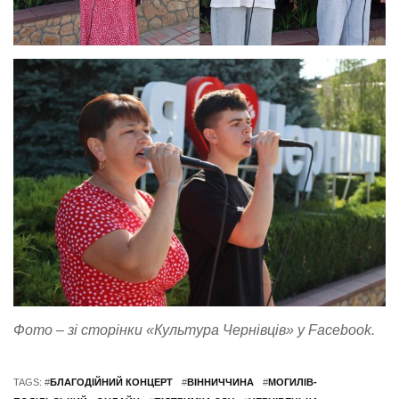
Фото – зі сторінки «Культура Чернівців» у Facebook.
TAGS: #
БЛАГОДІЙНИЙ КОНЦЕРТ
#
ВІННИЧЧИНА
#
МОГИЛІВ-