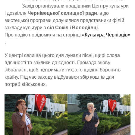
Захід організували працівники Центру культури
і дозвілля Ч
ернівецької селищної ради
, а до
мистецької програми долучилися представники філій
закладу культури з
сіл Сокіл і Володіївці.
Про подію повідомили на сторінці
«Культура Чернівців»
.
У центрі селища цього дня лунали пісні, щирі слова
вдячності та заклики до єдності. Громада знову
зібралася, щоб підтримати тих, хто щодня боронить
країну. Під час заходу відбувався збір коштів для
потреб військових.