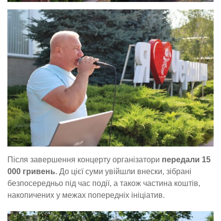
Після завершення концерту організатори
передали 15
000 гривень
. До цієї суми увійшли внески, зібрані
безпосередньо під час події, а також частина коштів,
накопичених у межах попередніх ініціатив.