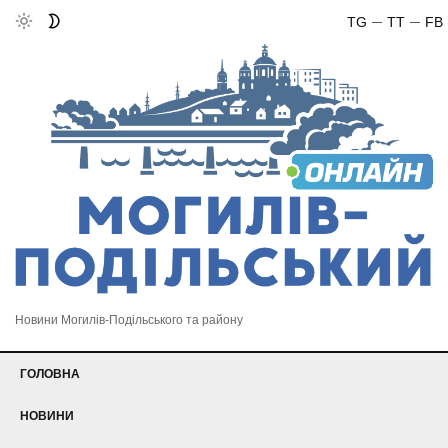
TG
TT
FB
Новини Могилів-Подільського та району
ГОЛОВНА
НОВИНИ