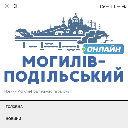
TG
TT
FB
Новини Могилів-Подільського та району
ГОЛОВНА
НОВИНИ