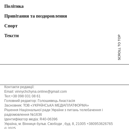
Політика
Привітання та поздоровлення
Спорт
Тексти
SCROLL TO TOP
Контакти редакції:
Email: vinnychchyna.online@gmail.com
Тел:+38 098 031 08 61
Головний редактор: Голошивець Анастасія
Засновник: ТОВ «УКРАЇНСЬКА МЕДІАПЛАТФОРМА»
Рішення Національної ради України з питань телебачення і
радіомовлення №1636
Ідентифікатор медіа: R40-06396
Україна, м. Вінниця бульв. Свободи , буд. 8, 21005 +380953626765
© 2025