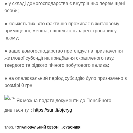
● у складі домогосподарства є внутрішньо переміщені
особи;
● кількість тих, хто фактично проживає в житловому
приміщенні, менша, ніж кількість зареєстрованих у
ньому;
● ваше домогосподарство претендує на призначення
житлової субсидії на придбання скрапленого газу,
твердого та рідкого пічного побутового палива;
● на опалювальний період субсидію було призначено в
розмірі 0 грн.
Як можна подати документи до Пенсійного
дивіться тут:
https://surl.li/ojcryg
TAGS: #
ОПАЛЮВАЛЬНИЙ СЕЗОН
#
СУБСИДІЯ