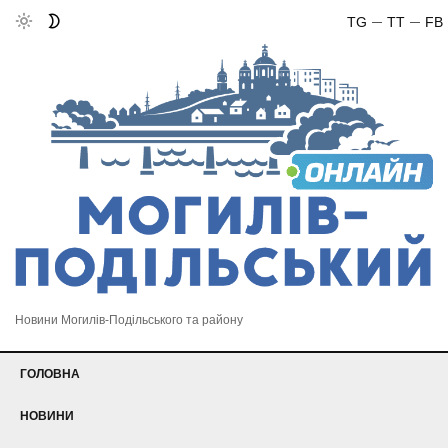
TG
TT
FB
Новини Могилів-Подільського та району
ГОЛОВНА
НОВИНИ