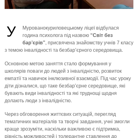
У
Мурованокуриловецькому ліцеї відбулася
година психолога під назвою
“Світ без
бар’єрів”
, присвячена знайомству учнів 7 класу
з темою інвалідності та безбар’єрного середовища.
Основною метою заняття стало формування у
школярів поваги до людей з інвалідністю, розвиток
емпатії та навичок інклюзивної взаємодії. Під час уроку
діти дізналися, що таке безбар’єрне середовище, які
бувають види інвалідності та які труднощі щодня
долають люди з інвалідністю.
Через обговорення життєвих ситуацій, перегляд
тематичних матеріалів та творчі завдання, учні змогли
краще зрозуміти, наскільки важливою є підтримка,
рівність можливостей і толерантне ставлення до