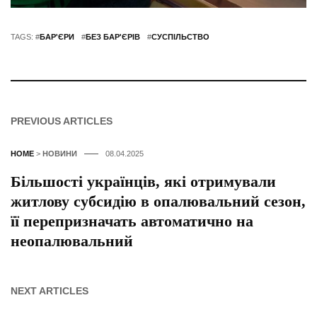
TAGS: #
БАР'ЄРИ
#
БЕЗ БАР'ЄРІВ
#
СУСПІЛЬСТВО
PREVIOUS ARTICLES
HOME
>
НОВИНИ
08.04.2025
Більшості українців, які отримували
житлову субсидію в опалювальний сезон,
її перепризначать автоматично на
неопалювальний
NEXT ARTICLES