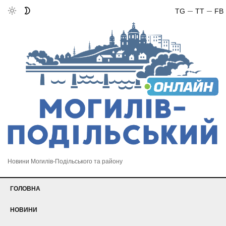
TG
TT
FB
Новини Могилів-Подільського та району
ГОЛОВНА
НОВИНИ