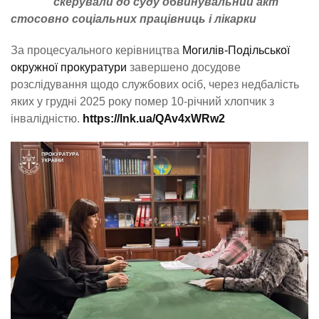
скерували до суду обвинувальний акт
стосовно соціальних працівниць і лікарки
За процесуального керівництва
Могилів-Подільської
окружної прокуратури
завершено досудове
розслідування щодо службових осіб, через недбалість
яких у грудні 2025 року помер 10-річний хлопчик з
інвалідністю.
https://lnk.ua/QAv4xWRw2