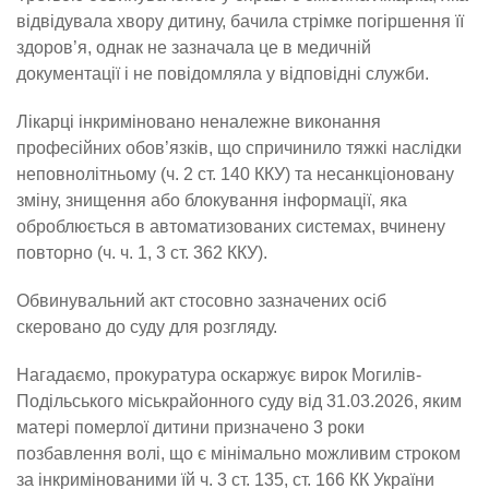
відвідувала хвору дитину, бачила стрімке погіршення її
здоров’я, однак не зазначала це в медичній
документації і не повідомляла у відповідні служби.
Лікарці інкриміновано неналежне виконання
професійних обов’язків, що спричинило тяжкі наслідки
неповнолітньому (ч. 2 ст. 140 ККУ) та несанкціоновану
зміну, знищення або блокування інформації, яка
оброблюється в автоматизованих системах, вчинену
повторно (ч. ч. 1, 3 ст. 362 ККУ).
Обвинувальний акт стосовно зазначених осіб
скеровано до суду для розгляду.
Нагадаємо, прокуратура оскаржує вирок Могилів-
Подільського міськрайонного суду від 31.03.2026, яким
матері померлої дитини призначено 3 роки
позбавлення волі, що є мінімально можливим строком
за інкримінованими їй ч. 3 ст. 135, ст. 166 КК України