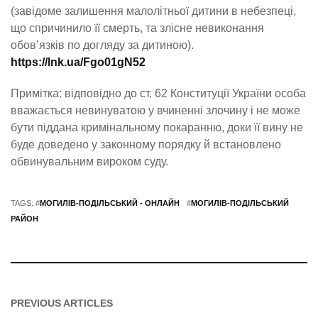
(завідоме залишення малолітньої дитини в небезпеці,
що спричинило її смерть, та злісне невиконання
обов’язків по догляду за дитиною).
https://lnk.ua/Fgo01gN52
Примітка: відповідно до ст. 62 Конституції України особа
вважається невинуватою у вчиненні злочину і не може
бути піддана кримінальному покаранню, доки її вину не
буде доведено у законному порядку й встановлено
обвинувальним вироком суду.
TAGS: #
МОГИЛІВ-ПОДІЛЬСЬКИЙ - ОНЛАЙН
#
МОГИЛІВ-ПОДІЛЬСЬКИЙ
РАЙОН
PREVIOUS ARTICLES