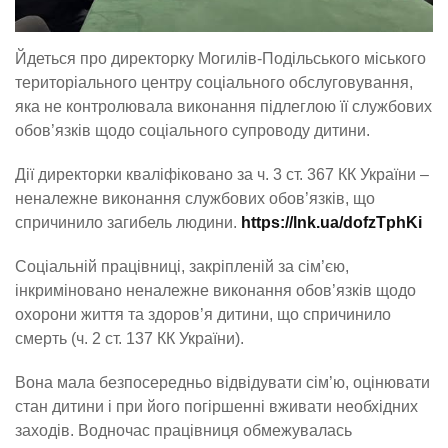
Йдеться про директорку Могилів-Подільського міського
територіального центру соціального обслуговування,
яка не контролювала виконання підлеглою її службових
обов’язків щодо соціального супроводу дитини.
Дії директорки кваліфіковано за ч. 3 ст. 367 КК України –
неналежне виконання службових обов’язків, що
спричинило загибель людини.
https://lnk.ua/dofzTphKi
Соціальній працівниці, закріпленій за сім’єю,
інкриміновано неналежне виконання обов’язків щодо
охорони життя та здоров’я дитини, що спричинило
смерть (ч. 2 ст. 137 КК України).
Вона мала безпосередньо відвідувати сім’ю, оцінювати
стан дитини і при його погіршенні вживати необхідних
заходів. Водночас працівниця обмежувалась