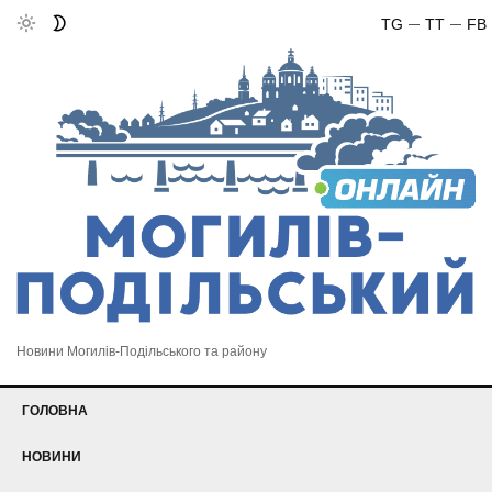
TG
TT
FB
Новини Могилів-Подільського та району
ГОЛОВНА
НОВИНИ