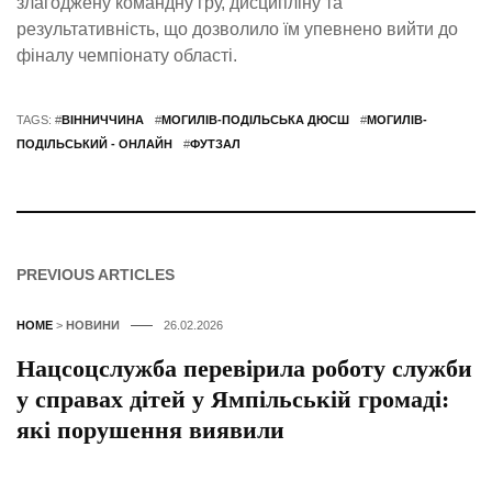
злагоджену командну гру, дисципліну та
результативність, що дозволило їм упевнено вийти до
фіналу чемпіонату області.
TAGS: #
ВІННИЧЧИНА
#
МОГИЛІВ-ПОДІЛЬСЬКА ДЮСШ
#
МОГИЛІВ-
ПОДІЛЬСЬКИЙ - ОНЛАЙН
#
ФУТЗАЛ
PREVIOUS ARTICLES
HOME
>
НОВИНИ
26.02.2026
Нацсоцслужба перевірила роботу служби
у справах дітей у Ямпільській громаді:
які порушення виявили