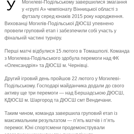
У
Могилеві-Подільському завершилися змагання
у «групі А» чемпіонату Вінницької області з
футзалу серед юнаків 2015 року народження.
Вихованці Могилів-Подільської ДЮСШ упевнено
провели груповий етап і забезпечили собі участь у
фінальній частині турніру.
Перші матчі відбулися 15 лютого в Томашполі. Команда
з Могилева-Подільського здобула перемоги над ФК
«Олександрія» та ДЮСШ м. Чернівці.
Другий ігровий день пройшов 22 лютого у Могилеві-
Подільському. Господарі майданчика додали до свого
активу ще три перемоги — над Бершадською ДЮСШ,
КДЮСШ м. Шаргород та ДЮСШ смт Вендичани.
Таким чином, команда завершила груповий етап із
максимальним результатом — п’ять матчів і п’ять
перемог. Юні спортсмени продемонстрували