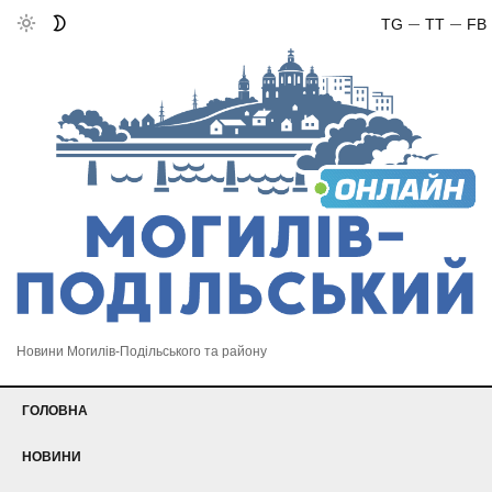
TG
TT
FB
Новини Могилів-Подільського та району
ГОЛОВНА
НОВИНИ