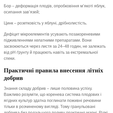
Бор – деформація плодів, опробковіння м’якоті яблук,
осипання зав’язей;
Цинк – розетковість у яблуні, дрібнолистість.
Дефіцит мікроелементів усувають позакореневими
підживленнями хелатними препаратами. Вони
засвоюються через листя за 24–48 годин, не залежать
від pH ґрунту й працюють навіть за екстремальної
спеки.
Практичні правила внесення літніх
добрив
Знання складу добрив – лише половина успіху.
Важливо розуміти, що коренева система плодових і
ягідних культур здатна поглинати поживні речовини
тільки в розчиненому вигляді. Тому гранульовані
добрива без подальшого поливу практично марні. Рідкі