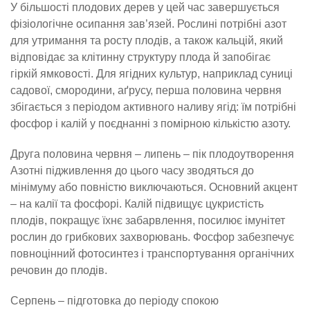
У більшості плодових дерев у цей час завершується
фізіологічне осипання зав’язей. Рослині потрібні азот
для утримання та росту плодів, а також кальцій, який
відповідає за клітинну структуру плода й запобігає
гіркій ямковості. Для ягідних культур, наприклад суниці
садової, смородини, аґрусу, перша половина червня
збігається з періодом активного наливу ягід: їм потрібні
фосфор і калій у поєднанні з помірною кількістю азоту.
Друга половина червня – липень – пік плодоутворення
Азотні підживлення до цього часу зводяться до
мінімуму або повністю виключаються. Основний акцент
– на калії та фосфорі. Калій підвищує цукристість
плодів, покращує їхнє забарвлення, посилює імунітет
рослин до грибкових захворювань. Фосфор забезпечує
повноцінний фотосинтез і транспортування органічних
речовин до плодів.
Серпень – підготовка до періоду спокою