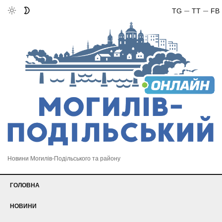
TG
TT
FB
Новини Могилів-Подільського та району
ГОЛОВНА
НОВИНИ