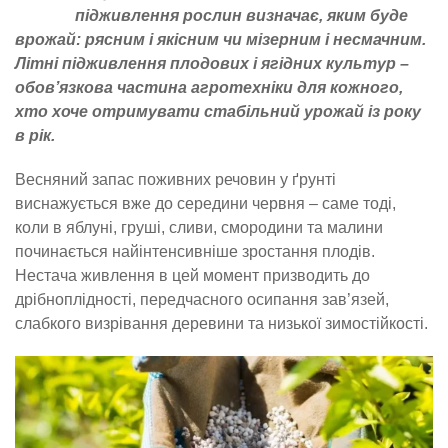
підживлення рослин визначає, яким буде
врожай: рясним і якісним чи мізерним і несмачним.
Літні підживлення плодових і ягідних культур –
обов’язкова частина агротехніки для кожного,
хто хоче отримувати стабільний урожай із року
в рік.
Весняний запас поживних речовин у ґрунті
виснажується вже до середини червня – саме тоді,
коли в яблуні, груші, сливи, смородини та малини
починається найінтенсивніше зростання плодів.
Нестача живлення в цей момент призводить до
дрібноплідності, передчасного осипання зав’язей,
слабкого визрівання деревини та низької зимостійкості.