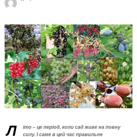
Л
іто – це період, коли сад живе на повну
силу. І саме в цей час правильне