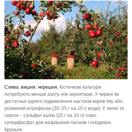
Слива
,
вишня
,
черешня
. Кісточкові культури
потребують менше азоту, ніж зерняткові. У червні їм
достатньо одного підживлення настоєм коров’яку або
розчином нітрофоски (20–25 г на 10 л води). У липні та
серпні – сульфат калію (20 г на 10 л) плюс
суперфосфат для визрівання пагонів і плодових
бруньок.