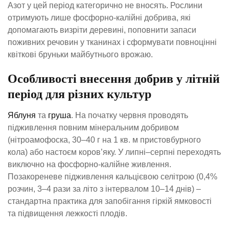
Азот у цей період категорично не вносять. Рослини
отримують лише фосфорно-калійні добрива, які
допомагають визріти деревині, поповнити запаси
поживних речовин у тканинах і сформувати повноцінні
квіткові бруньки майбутнього врожаю.
Особливості внесення добрив у літній
період для різних культур
Яблуня
та
груша
. На початку червня проводять
підживлення повним мінеральним добривом
(нітроамофоска, 30–40 г на 1 кв. м пристовбурного
кола) або настоєм коров’яку. У липні–серпні переходять
виключно на фосфорно-калійне живлення.
Позакореневе підживлення кальцієвою селітрою (0,4%
розчин, 3–4 рази за літо з інтервалом 10–14 днів) –
стандартна практика для запобігання гіркій ямковості
та підвищення лежкості плодів.