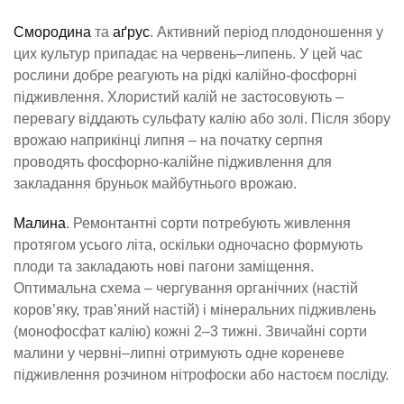
Смородина
та
аґрус
. Активний період плодоношення у
цих культур припадає на червень–липень. У цей час
рослини добре реагують на рідкі калійно-фосфорні
підживлення. Хлористий калій не застосовують –
перевагу віддають сульфату калію або золі. Після збору
врожаю наприкінці липня – на початку серпня
проводять фосфорно-калійне підживлення для
закладання бруньок майбутнього врожаю.
Малина
. Ремонтантні сорти потребують живлення
протягом усього літа, оскільки одночасно формують
плоди та закладають нові пагони заміщення.
Оптимальна схема – чергування органічних (настій
коров’яку, трав’яний настій) і мінеральних підживлень
(монофосфат калію) кожні 2–3 тижні. Звичайні сорти
малини у червні–липні отримують одне кореневе
підживлення розчином нітрофоски або настоєм посліду.