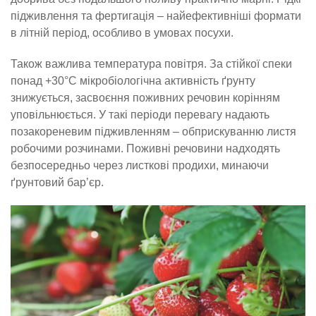
підживлення та фертигація – найефективніші формати
в літній період, особливо в умовах посухи.
Також важлива температура повітря. За стійкої спеки
понад +30°C мікробіологічна активність ґрунту
знижується, засвоєння поживних речовин корінням
уповільнюється. У такі періоди перевагу надають
позакореневим підживленням – обприскуванню листя
робочими розчинами. Поживні речовини надходять
безпосередньо через листкові продихи, минаючи
ґрунтовий бар’єр.