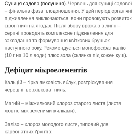
Суниця садова (полуниця)
. Червень для суниці садової
– фінальна фаза плодоношення. У цей період органічні
підживлення виключаються: вони провокують розвиток
сірої гнилі на ягодах. Після збору врожаю в липні–
серпні проводять комплексне підживлення для
закладання та формування квіткових бруньок
наступного року. Рекомендується монофосфат калію
(10 г на 10 л води) плюс зола (склянка під кожен кущ).
Дефіцит мікроелементів
Кальцій – гірка ямковість яблук, розтріскування
черешні, верхівкова гниль;
Магній – міжжилковий хлороз старого листя (листя
жовтіє між зеленими жилками);
Залізо – хлороз молодого листя, типовий для
карбонатних ґрунтів;