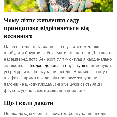
Чому літнє живлення саду
принципово відрізняється від
весняного
Навесні головне завдання – запустити вегетацію:
пробудити бруньки, забезпечити ріст пагонів. Для цього
насамперед потрібен азот. Улітку ситуація кардинально
змінюється.
Плодові дерева
та
ягідні кущі
спрямовують
усі ресурси на формування плодів. Надлишок азоту в
цій фазі – пряма шкода: він провокує жирування
пагонів на шкоду плодам, знижує цукристість ягід і
фруктів, уповільнює визрівання деревини.
Що і коли давати
Перша декада червня – початок формування плодів