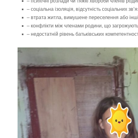
– психічні розлади чи тяжкі хвороби членів роди
– соціальна ізоляція, відсутність соціальних зв’я
– втрата житла, вимушене переселення або інші 
– конфлікти між членами родини, що загрожують
– недостатній рівень батьківських компетентнос