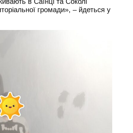
ивають в Саїнці та Соколі
иторіальної громади», – йдеться у