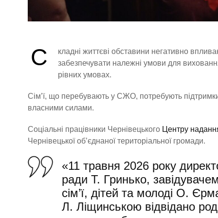
С
кладні життєві обставини негативно впливаю
забезпечувати належні умови для виховання 
рівних умовах.
Сім’ї, що перебувають у СЖО, потребують підтримки
власними силами.
Соціальні працівники Чернівецького
Центру надання
Чернівецької об’єднаної територіальної громади.
«11 травня 2026 року дирек
ради Т. Гринько, завідуваче
сім’ї, дітей та молоді О. Єр
Л. Ліщинською відвідано род