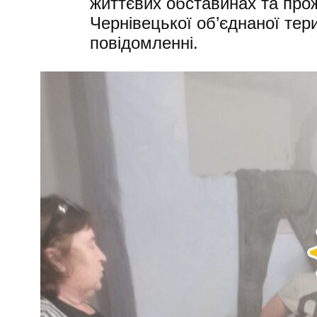
життєвих обставинах та прож
Чернівецької об’єднаної тер
повідомленні.