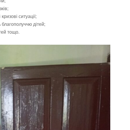
ни;
зків;
кризові ситуації;
 благополуччю дітей;
тей тощо.