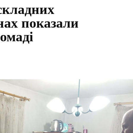
 складних
нах показали
омаді