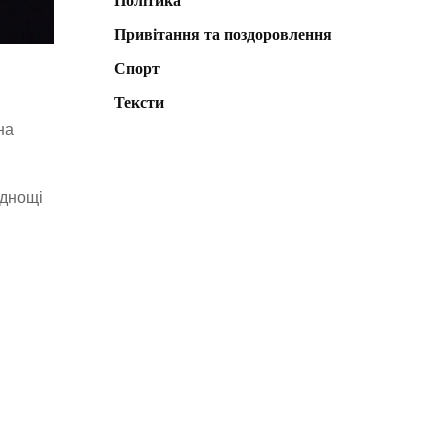
Політика
Привітання та поздоровлення
Спорт
Тексти
на
уднощі