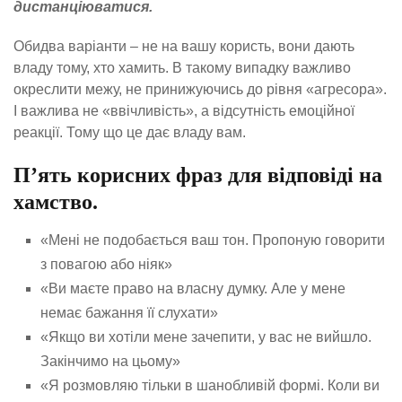
дистанціюватися.
Обидва варіанти – не на вашу користь, вони дають
владу тому, хто хамить. В такому випадку важливо
окреслити межу, не принижуючись до рівня «агресора».
І важлива не «ввічливість», а відсутність емоційної
реакції. Тому що це дає владу вам.
П’ять корисних фраз для відповіді на
хамство.
«Мені не подобається ваш тон. Пропоную говорити
з повагою або ніяк»
«Ви маєте право на власну думку. Але у мене
немає бажання її слухати»
«Якщо ви хотіли мене зачепити, у вас не вийшло.
Закінчимо на цьому»
«Я розмовляю тільки в шанобливій формі. Коли ви