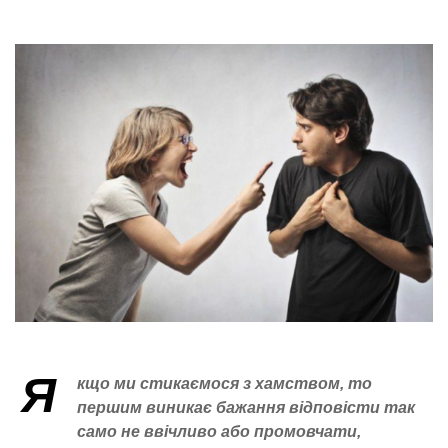
Я
кщо ми стикаємося з хамством, то
першим виникає бажання відповісти так
само не ввічливо або промовчати,