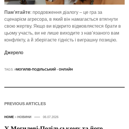
Пам’ятайте
: продовження діалогу – це гра за
сценарієм агресора, в який він намагається втягнути
свою жертву. Якщо ви відкрито відмовляєтеся брати в
цьому участь, ви не лише виходите з нав’язаного вам
конфлікту, а й зберігаєте гідність і виграшну позицію.
Джерело
TAGS: #
МОГИЛІВ-ПОДІЛЬСЬКИЙ - ОНЛАЙН
PREVIOUS ARTICLES
HOME
>
НОВИНИ
06.07.2026
У Могилеві-Подільському та його