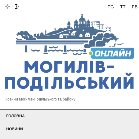
TG
TT
FB
Новини Могилів-Подільського та району
ГОЛОВНА
НОВИНИ