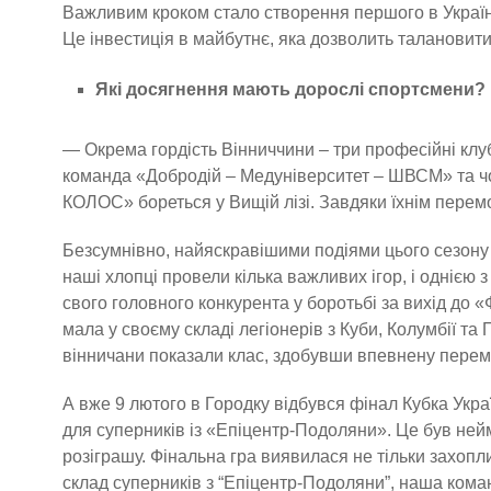
Важливим кроком стало створення першого в Україні
Це інвестиція в майбутнє, яка дозволить талановит
Які досягнення мають дорослі спортсмени?
— Окрема гордість Вінниччини – три професійні клуб
команда «Добродій – Медуніверситет – ШВСМ» та ч
КОЛОС» бореться у Вищій лізі. Завдяки їхнім перем
Безсумнівно, найяскравішими подіями цього сезону 
наші хлопці провели кілька важливих ігор, і однією 
свого головного конкурента у боротьбі за вихід до
мала у своєму складі легіонерів з Куби, Колумбії т
вінничани показали клас, здобувши впевнену перемо
А вже 9 лютого в Городку відбувся фінал Кубка Укра
для суперників із «Епіцентр-Подоляни». Це був нейм
розіграшу. Фінальна гра виявилася не тільки захоп
склад суперників з “Епіцентр-Подоляни”, наша к