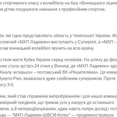
 спортивного класу з волейболу на базі «Вінницького ліце
им дітям поєднувати навчання з професійним спортом.
и, які гідно представляють область у Чемпіонаті України. Ж
оловічий «МХП Ладижин» виступають у Суперлізі, а «МХП –
огам вінницький волейбол звучить на всю країну.
стали матчі Кубка України серед чоловіків. На шляху до фін
з них стала зустріч 24 січня у Вінниці, де «МХП Ладижин» зд
 «Фіналу чотирьох» – полтавський ВК «Решетилівка». Ця кома
а Пуерто-Ріко, вважалася дуже серйозним суперником. Проте
гу 3-0.
їни, який став справжнім випробуванням і для нашої команди
овірний поєдинок, що тримав усіх у напрузі до останнього
ливою, а й непередбачуваною, адже навіть попри досвід і по
оманда — “МХП-Ладижин-ШВСМ-Колос” — продемонструвала