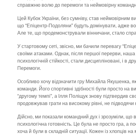
справжню волю до перемоги та неймовірну командн
Цей Кубок України, без сумніву, став неймовірним в
що “Епіцентр-Подоляни” будуть домінувати, адже вон
Але те, що продемонстрували вінничани, стало спра
У стартовому сеті, звісно, ми бачили перевагу “Епі
своїми атаками. Однак, після першої перерви, наша
психологічній стійкості, стали дисципліновані, і в д
Перемоги.
Особливо хочу відзначити гру Михайла Якушенка, я
команди. Його спортивні здібності були просто на в
“другому темпі”, а Ілля Поліщук знову підтвердив с
продовжував грати на високому рівні, не підводячи 
Дійсно, ми показали командний дух і зрозуміли, що в
психологічна готовність. Це була не просто гра, а поє
хоча й були в складній ситуації. Кожен із хлопців н