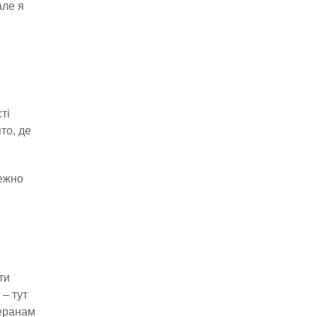
але я
ті
то, де
лежно
ти
 – тут
теранам