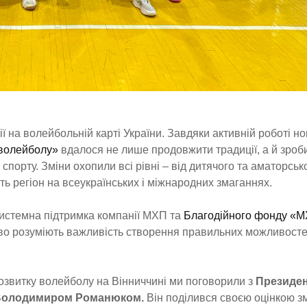
ії на волейбольній карті України. Завдяки активній роботі но
 волейболу»
вдалося не лише продовжити традиції, а й зроб
спорту. Зміни охопили всі рівні – від дитячого та аматорськ
ь регіон на всеукраїнських і міжнародних змаганнях.
 системна підтримка компанії МХП та
Благодійного фонду «М
иво розуміють важливість створення правильних можливост
озвитку волейболу на Вінниччині ми поговорили з
Президе
 Володимиром Романюком.
Він поділився своєю оцінкою змі