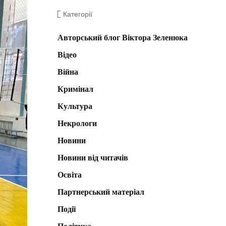
Категорії
Авторський блог Віктора Зеленюка
Відео
Війна
Кримінал
Культура
Некрологи
Новини
Новини від читачів
Освіта
Партнерський матеріал
Події