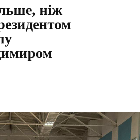
льше, ніж
Президентом
лу
димиром