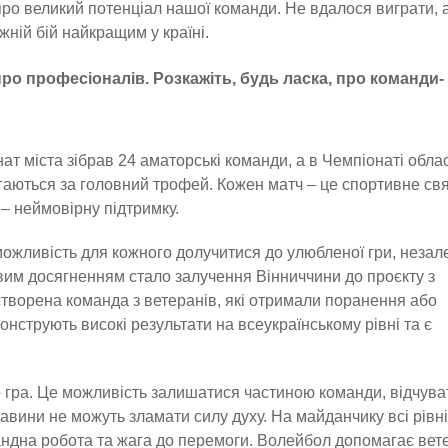
 про великий потенціал нашої команди. Не вдалося виграти, 
жній бій найкращим у країні.
ро професіоналів. Розкажіть, будь ласка, про команди-
ат міста зібрав 24 аматорські команди, а в Чемпіонаті облас
гаються за головний трофей. Кожен матч – це спортивне свя
– неймовірну підтримку.
можливість для кожного долучитися до улюбленої гри, неза
ивим досягненням стало залучення Вінниччини до проєкту з
створена команда з ветеранів, які отримали поранення або
онструють високі результати на всеукраїнському рівні та є
 гра. Це можливість залишатися частиною команди, відчува
авини не можуть зламати силу духу. На майданчику всі рівні
андна робота та жага до перемоги. Волейбол допомагає ве