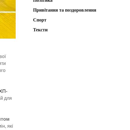
Політика
Привітання та поздоровлення
Спорт
Тексти
вої
ити
ого
ХП-
ей для
нтом
н, які