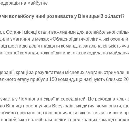
 федерація на майбутнє.
рями волейболу нині розвиваєте у Вінницькій області?
ол. Останні місяці стали важливими для волейбольної спіль
или змагання в межах «Обласної дитячої ліги», які охопил
від шести до дев’ятнадцяти команд, а загальна кількість уч
рія кожної команди, кожної дитини, яка виходила на майданчи
дерації, кращі за результатами місцевих змагань отримали 
нального етапу прибули 150 команд, що налічують близько 2
 участь у Чемпіонаті України серед дітей. Це рекордна кількі
и до Вінниці повернулися Всеукраїнські дитячі чемпіонати, що
обливо приємно, що юні вінничанки вже встигли заявити пр
ропейської волейбольної ліги серед кращих команд своїх к