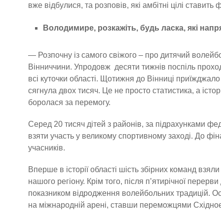
вже відбулися, та розповів, які амбітні цілі ставить
Володимире, розкажіть, будь ласка, які нап
— Розпочну із самого свіжого – про дитячий волейб
Вінниччини. Упродовж десяти тижнів поспіль проход
всі куточки області. Щотижня до Вінниці приїжджало 
сягнула двох тисяч. Це не просто статистика, а істо
боролася за перемогу.
Серед 20 тисяч дітей з районів, за підрахунками фе
взяти участь у великому спортивному заході. До фі
учасників.
Вперше в історії області шість збірних команд взяли
нашого регіону. Крім того, після п’ятирічної перерв
показником відродження волейбольних традицій. Ос
на міжнародній арені, ставши переможцями Східноєв