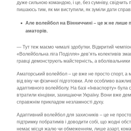
дуже сильною командою, і це, без сумніву, свідчить
пишаюсь тим, як ми виступили, як зуміли дати справ
Але волейбол на Вінниччині – це ж не лише п
аматорів.
— Тут теж маємо чималі здобутки. Відкритий чемпіон
«Волейбольна ліга Поділля» дев’ять колективів зма
гравці демонструють майстерність, а вболівальники 
Аматорський волейбол – це вже не просто спорт, а 
від віку чи фізичної підготовки. Але особливо важл
адаптивного волейболу. На базі «Інваспорту» була 
втратили кінцівки, захищаючи Україну. Вони вже дем
справжнім прикладом незламності духу.
Адаптивний волейбол для захисників – це не просто
підтримку побратимів і доводити собі, що жодні обст
немає місця жалю чи обмеженням, лише азарт, ком