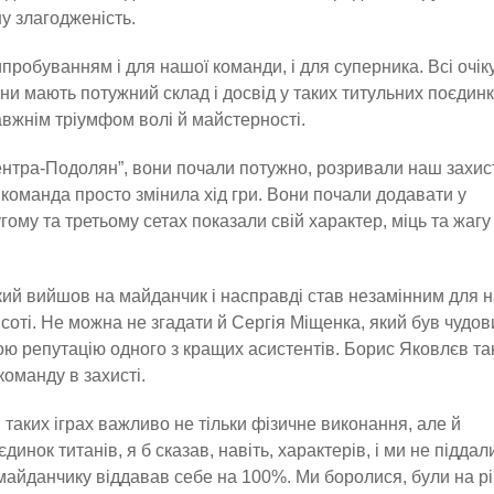
у злагодженість.
ипробуванням і для нашої команди, і для суперника. Всі очік
и мають потужний склад і досвід у таких титульних поєдинк
вжнім тріумфом волі й майстерності.
центра-Подолян”, вони почали потужно, розривали наш захис
 команда просто змінила хід гри. Вони почали додавати у
ругому та третьому сетах показали свій характер, міць та жагу
кий вийшов на майданчик і насправді став незамінним для 
исоті. Не можна не згадати й Сергія Міщенка, який був чудов
вою репутацію одного з кращих асистентів. Борис Яковлєв т
команду в захисті.
 таких іграх важливо не тільки фізичне виконання, але й
динок титанів, я б сказав, навіть, характерів, і ми не піддал
а майданчику віддавав себе на 100%. Ми боролися, були на рі