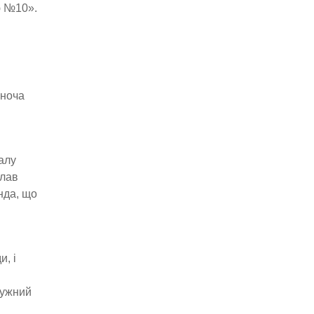
ю №10».
іноча
алу
олав
нда, що
, і
тужний