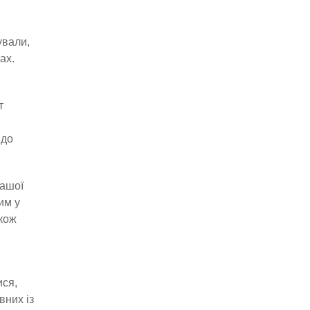
ували,
ах.
т
 до
нашої
им у
акож
ися,
вних із