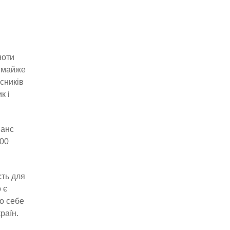
ноти
и майже
асників
к і
шанс
000
сть для
 є
о себе
раїн.