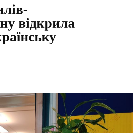
илів-
ну відкрила
країнську