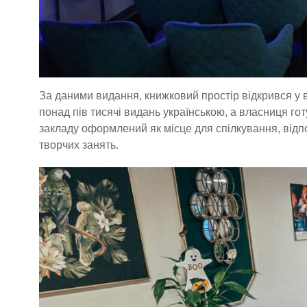
За даними видання, книжковий простір відкрився у в
понад пів тисячі видань українською, а власниця го
закладу оформлений як місце для спілкування, відпо
творчих занять.