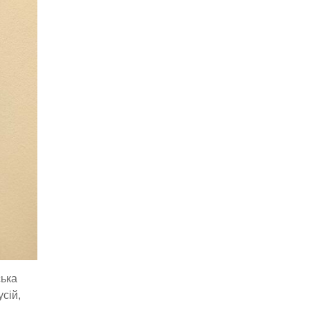
ська
сій,