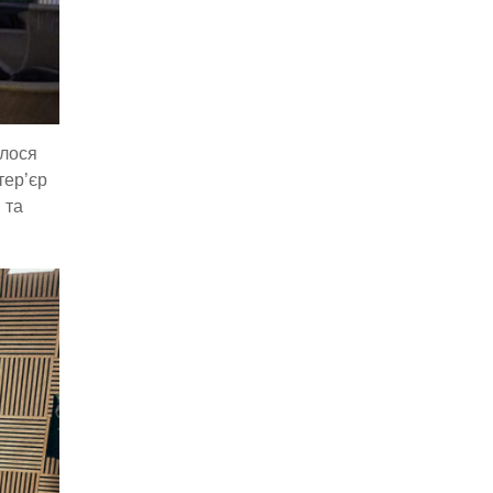
алося
тер’єр
 та