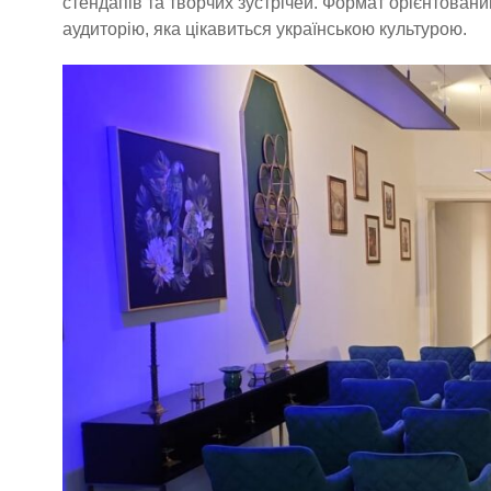
стендапів та творчих зустрічей. Формат орієнтований 
аудиторію, яка цікавиться українською культурою.