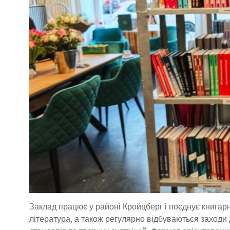
Заклад працює у районі Кройцберг і поєднує книгар
література, а також регулярно відбуваються заходи д