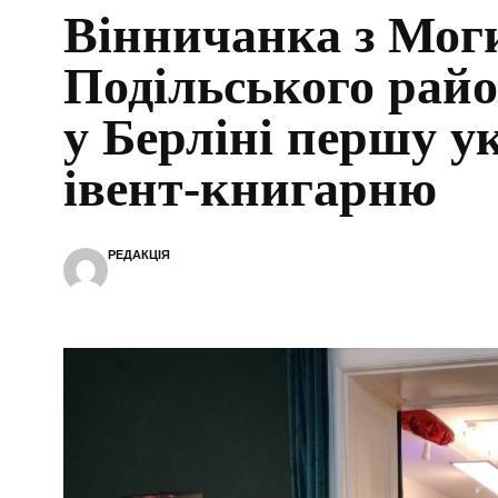
Вінничанка з Мог
Подільського райо
у Берліні першу у
івент-книгарню
РЕДАКЦІЯ