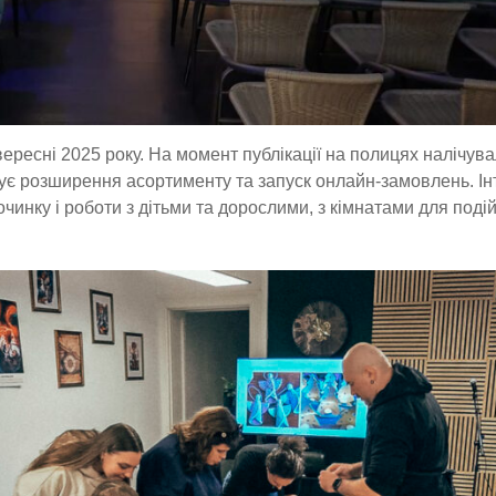
ересні 2025 року. На момент публікації на полицях налічув
тує розширення асортименту та запуск онлайн-замовлень. Ін
чинку і роботи з дітьми та дорослими, з кімнатами для подій