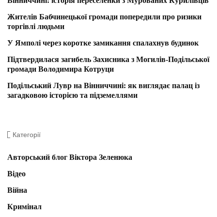
Вінниччині: історія переселенки з Мурованих Курилівців
Жителів Бабчинецької громади попередили про ризики
торгівлі людьми
У Ямполі через коротке замикання спалахнув будинок
Підтвердилася загибель Захисника з Могилів-Подільської
громади Володимира Котруци
Подільський Лувр на Вінниччині: як виглядає палац із
загадковою історією та підземеллями
Категорії
Авторський блог Віктора Зеленюка
Відео
Війна
Кримінал