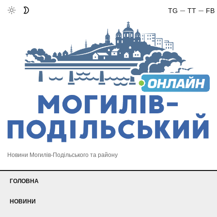
TG
TT
FB
Новини Могилів-Подільського та району
ГОЛОВНА
НОВИНИ