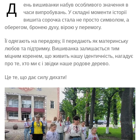
Д
ень вишиванки набув особливого значення в
часи випробувань. У складні моменти історії
вишита сорочка стала не просто символом, а
оберегом, бронею духу, вірою у перемогу.
Її одягають на передову, її передають як материнську
любов та підтримку. Вишиванка залишається тим
міцним коренем, що живить нашу ідентичність, нагадує
про те, хто ми є і звідки наше родове дерево.
Це те, що дає силу дихати!